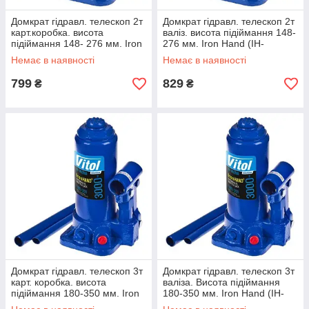
Домкрат гідравл. телескоп 2т
Домкрат гідравл. телескоп 2т
карт.коробка. висота
валіз. висота підіймання 148-
підіймання 148- 276 мм. Iron
276 мм. Iron Hand (IH-
Hand (IH-148276D) 2,3кг
148276D-K) 2,3кг
Немає в наявності
Немає в наявності
799
829
₴
₴
Домкрат гідравл. телескоп 3т
Домкрат гідравл. телескоп 3т
карт. коробка. висота
валіза. Висота підіймання
підіймання 180-350 мм. Iron
180-350 мм. Iron Hand (IH-
Hand (IH-180350D) 3,1 кг
180350D-K) (IH-180350D-K)