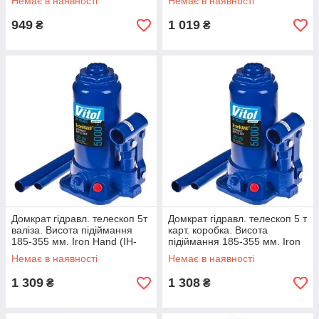
Немає в наявності
Немає в наявності
949
1 019
₴
₴
Домкрат гідравл. телескоп 5т
Домкрат гідравл. телескоп 5 т
валіза. Висота підіймання
карт. коробка. Висота
185-355 мм. Iron Hand (IH-
підіймання 185-355 мм. Iron
185355D-K) (IH-185355D-K)
Hand (IH-185355D) (IH-
Немає в наявності
Немає в наявності
185355D)
1 309
1 308
₴
₴