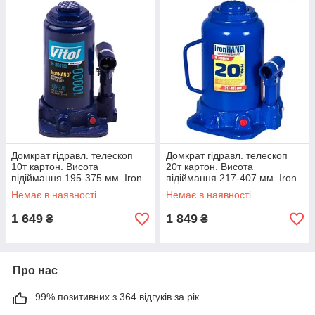
Домкрат гідравл. телескоп
Домкрат гідравл. телескоп
10т картон. Висота
20т картон. Висота
підіймання 195-375 мм. Iron
підіймання 217-407 мм. Iron
Hand (IH-195357D) (IH-
Hand (IH-317407D) (IH-
Немає в наявності
Немає в наявності
195357D)
317407D)
1 649
1 849
₴
₴
Про нас
99% позитивних з 364 відгуків за рік