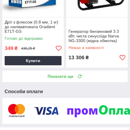
Дріт з флюсом (0.8 мм, 1 кг)
до напівавтомата Gradient
E71T-GS
Генератор бензиновий 3.3
кВт, чиста синусоїда Narva
Готово до відправки
NG-3300 (мідна обмотка)
349
Немає в наявності
₴
436,25 ₴
13 306
₴
Купити
Показати ще
Способи оплати