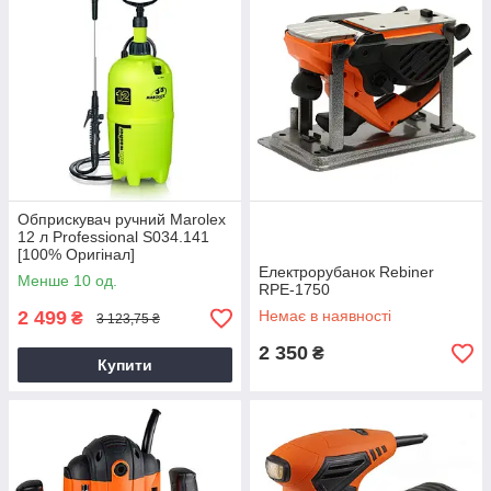
Обприскувач ручний Marolex
12 л Professional S034.141
[100% Оригінал]
Електрорубанок Rebiner
Менше 10 од.
RPE-1750
2 499
Немає в наявності
₴
3 123,75 ₴
2 350
₴
Купити