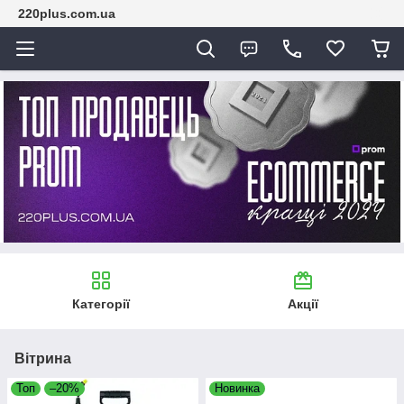
220plus.com.ua
Категорії
Акції
Вітрина
Топ
–20%
Новинка