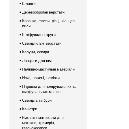
Шланги
Деревообробні верстати
Коронки, фрези, різці, кільцеві
пили
Шліфувальні круги
Свердлильні верстати
Колуни, сокири
Ланцюги для пил
Паливно-мастильні матеріали
Ножі, ножиці, ножівки
Підошви для полірувальних та
шліфувальних машин
Свердла та бури
Каністри
Витратні матеріали для
мотокос, тримерів,
газонокосарок