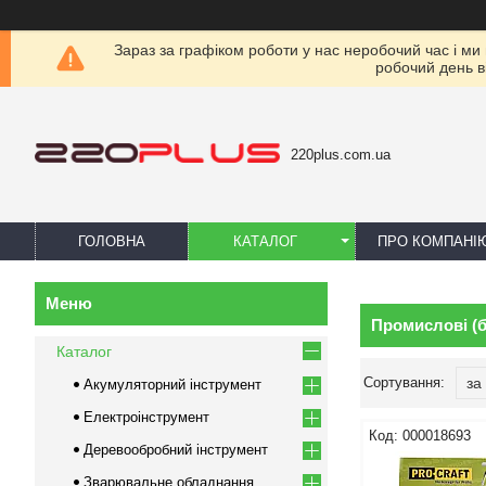
Зараз за графіком роботи у нас неробочий час і ми
робочий день в
220plus.com.ua
ГОЛОВНА
КАТАЛОГ
ПРО КОМПАНІ
Промислові (б
Каталог
Акумуляторний інструмент
Електроінструмент
000018693
Деревообробний інструмент
Зварювальне обладнання