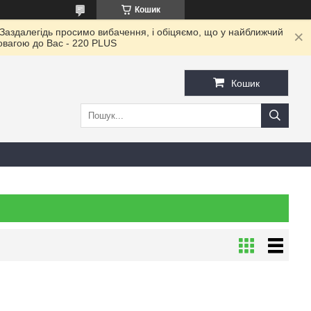
Кошик
 Заздалегідь просимо вибачення, і обіцяємо, що у найближчий
повагою до Ваc - 220 PLUS
Кошик