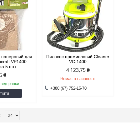
у паперовий для
Пилосос промисловий Cleaner
ocraft VP1400
VC-1400
ка 5 шт)
4 123,75 ₴
5 ₴
Немає в наявності
 відправки
+380 (67) 752-15-70
упити