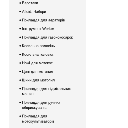
Верстаки
Alloid. Набори
Приладдя для аераторів
Інструмент Werker
Приладдя для газонокосарок
Косильна волосінь
Косильна головка
Ножі для мотокос
Цепі для мотопил
Шини для мотопил
Приладдя для підмітальних
машин
Приладдя для ручних
обприскувачів
Приладдя для
мотокультиваторів