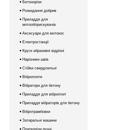
Бетонорізи
Розкидання добрив
Приладдя для
мотообприскувачів
Аксесуари для мотокос
Електростанції
Круги абразивні відрізні
Нарізники швів
Стійки свердлильні
Віброплити
Вібратори для бетону
Приладдя для віброплит
Приладдя вібраторів для бетону
Вібротрамбовки
Затиральні машини
Плиткорізи ручні