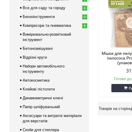
Все для саду та городу
Бензоінструменти
Компресори та пневматика
Вимірювально-розмітковий
інструмент
Бетонозмішувачі
Мішок для пил
Відрізні круги
пилососа Pr
(упаков
Набори автомобільного
31
інструменту
Готово до
Автокосметика
К
Клейові пістолети
Динамометричні ключі
Папір шліфувальний
Аксесуари та витратні матеріали
для верстатів
Скоби для степлера