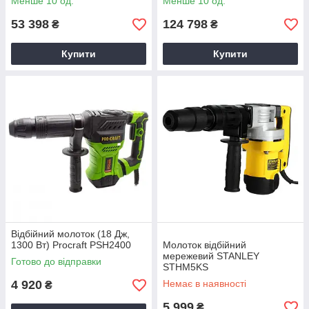
Менше 10 од.
Менше 10 од.
53 398
124 798
₴
₴
Купити
Купити
Відбійний молоток (18 Дж,
1300 Вт) Procraft PSH2400
Молоток відбійний
мережевий STANLEY
Готово до відправки
STHM5KS
4 920
Немає в наявності
₴
5 999
₴