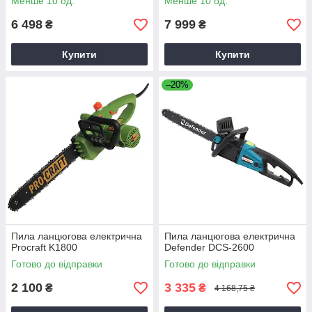
Менше 10 од.
Менше 10 од.
6 498
7 999
₴
₴
Купити
Купити
–20%
Пила ланцюгова електрична
Пила ланцюгова електрична
Procraft K1800
Defender DCS-2600
Готово до відправки
Готово до відправки
2 100
3 335
₴
₴
4 168,75 ₴