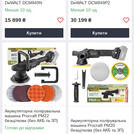
DeWALT DCM849N
DeWALT DCM849P2
Менше 10 од.
Менше 10 од.
15 899
30 199
₴
₴
Купити
Купити
Акумуляторна полірувальна
машина Procraft PM22
безщіткова (без АКБ та ЗП)
Акумуляторна полірувальна
машина Procraft PM20
Готово до відправки
безщіткова (без АКБ та ЗП)