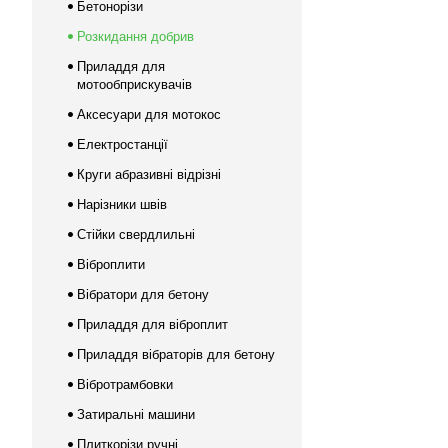
Бетонорізи
Розкидання добрив
Приладдя для
мотообприскувачів
Аксесуари для мотокос
Електростанції
Круги абразивні відрізні
Нарізники швів
Стійки свердлильні
Віброплити
Вібратори для бетону
Приладдя для віброплит
Приладдя вібраторів для бетону
Вібротрамбовки
Затиральні машини
Плиткорізи ручні