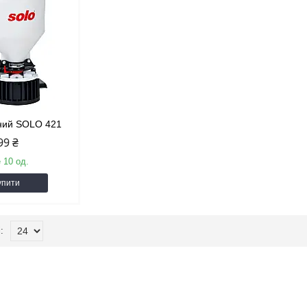
чний SOLO 421
99 ₴
 10 од.
упити