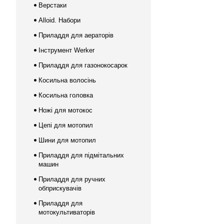
Верстаки
Alloid. Набори
Приладдя для аераторів
Інструмент Werker
Приладдя для газонокосарок
Косильна волосінь
Косильна головка
Ножі для мотокос
Цепі для мотопил
Шини для мотопил
Приладдя для підмітальних
машин
Приладдя для ручних
обприскувачів
Приладдя для
мотокультиваторів