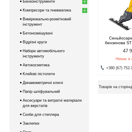
Бензоінструменти
Компресори та пневматика
Вимірювально-розмітковий
інструмент
Бетонозмішувачі
Сеньйосарк
Відрізні круги
бензинова S
47 
Набори автомобільного
інструменту
Немає в 
Автокосметика
+380 (67) 752-
Клейові пістолети
Динамометричні ключі
Папір шліфувальний
Аксесуари та витратні матеріали
для верстатів
Скоби для степлера
Заклепки