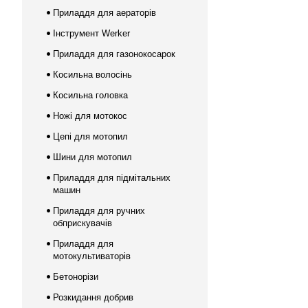
Приладдя для аераторів
Інструмент Werker
Приладдя для газонокосарок
Косильна волосінь
Косильна головка
Ножі для мотокос
Цепі для мотопил
Шини для мотопил
Приладдя для підмітальних
машин
Приладдя для ручних
обприскувачів
Приладдя для
мотокультиваторів
Бетонорізи
Розкидання добрив