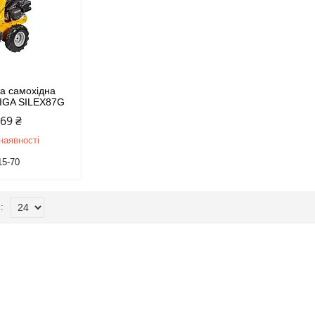
а самохідна
TIGA SILEX87G
969 ₴
наявності
15-70