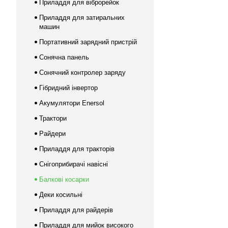
Приладдя для віброрейок
Приладдя для затиральних
машин
Портативний зарядний пристрій
Сонячна панель
Сонячний контролер заряду
Гібридний інвертор
Акумулятори Enersol
Трактори
Райдери
Приладдя для тракторів
Снігоприбирачі навісні
Балкові косарки
Деки косильні
Приладдя для райдерів
Приладдя для мийок високого