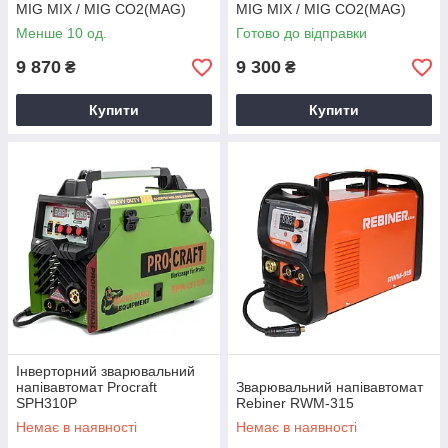
MIG MIX / MIG CO2(MAG)
MIG MIX / MIG CO2(MAG)
Procraft SPI-400
Procraft SPI-380
Менше 10 од.
Готово до відправки
9 870
9 300
₴
₴
Купити
Купити
Інверторний зварювальний
напівавтомат Procraft
Зварювальний напівавтомат
SPH310P
Rebiner RWM-315
Немає в наявності
Немає в наявності