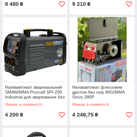
9 480
9 210
₴
₴
Напівавтомат зварювальний
Напівавтомат флюсовим
SMAW/MMA Procraft SPI-290
дротом без газу MIG/MMA
Industrial для зварювання без
Sirius 280P
газу
Немає в наявності
Немає в наявності
4 200
4 248,75
₴
₴