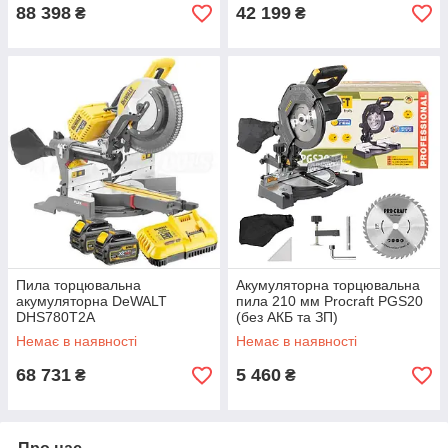
88 398
42 199
₴
₴
Пила торцювальна
Акумуляторна торцювальна
акумуляторна DeWALT
пила 210 мм Procraft PGS20
DHS780T2A
(без АКБ та ЗП)
Немає в наявності
Немає в наявності
68 731
5 460
₴
₴