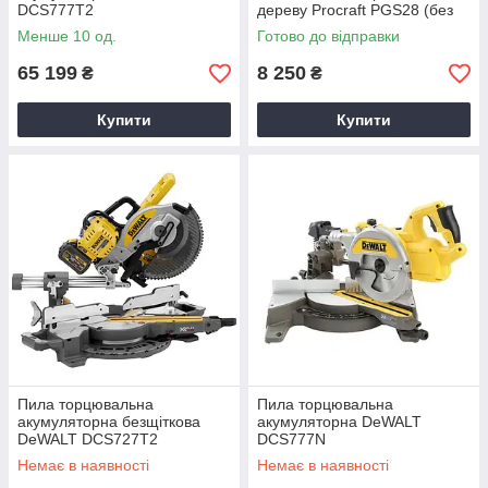
DCS777T2
дереву Procraft PGS28 (без
АКБ та ЗП)
Менше 10 од.
Готово до відправки
65 199
8 250
₴
₴
Купити
Купити
Пила торцювальна
Пила торцювальна
акумуляторна безщіткова
акумуляторна DeWALT
DeWALT DCS727T2
DCS777N
Немає в наявності
Немає в наявності