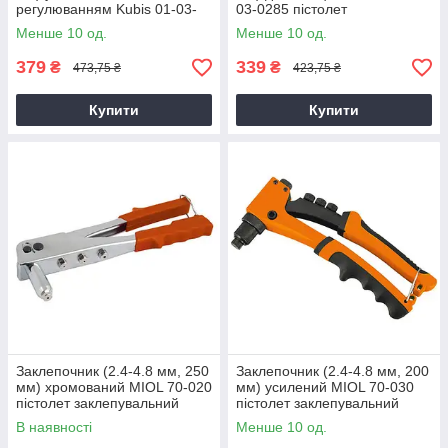
регулюванням Kubis 01-03-
03-0285 пістолет
1201 пістолет
заклепувальний
Менше 10 од.
Менше 10 од.
заклепувальний
379
339
₴
₴
473,75 ₴
423,75 ₴
Купити
Купити
Заклепочник (2.4-4.8 мм, 250
Заклепочник (2.4-4.8 мм, 200
мм) хромований MIOL 70-020
мм) усилений MIOL 70-030
пістолет заклепувальний
пістолет заклепувальний
В наявності
Менше 10 од.