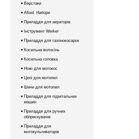
Верстаки
Alloid. Набори
Приладдя для аераторів
Інструмент Werker
Приладдя для газонокосарок
Косильна волосінь
Косильна головка
Ножі для мотокос
Цепі для мотопил
Шини для мотопил
Приладдя для підмітальних
машин
Приладдя для ручних
обприскувачів
Приладдя для
мотокультиваторів