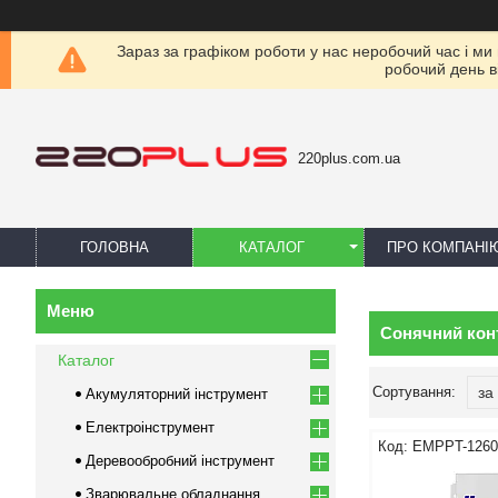
Зараз за графіком роботи у нас неробочий час і ми
робочий день в
220plus.com.ua
ГОЛОВНА
КАТАЛОГ
ПРО КОМПАНІ
Сонячний кон
Каталог
Акумуляторний інструмент
Електроінструмент
EMPPT-126
Деревообробний інструмент
Зварювальне обладнання