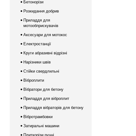
Бетонорізи
Розкидання добрив
Приладдя для
мотообприскувачів
Аксесуари для мотокос
Електростанції
Круги абразивні відрізні
Нарізники швів
Стійки свердлильні
Віброплити
Вібратори для бетону
Приладдя для віброплит
Приладдя вібраторів для бетону
Вібротрамбовки
Затиральні машини
Плиткорізи ручні