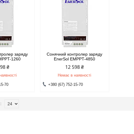
тролер заряду
Сонячний контролер заряду
EMPPT-1260
EnerSol EMPPT-4850
598 ₴
12 598 ₴
наявності
Немає в наявності
15-70
+380 (67) 752-15-70