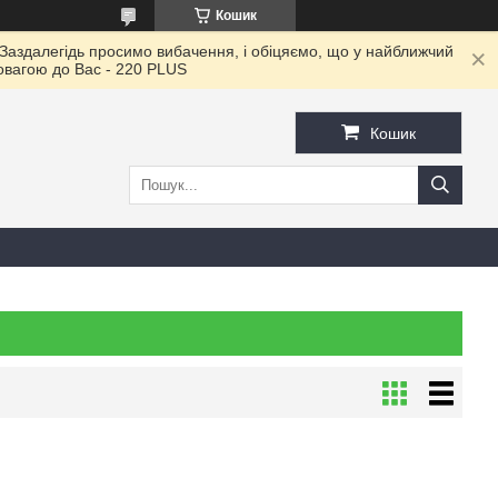
Кошик
 Заздалегідь просимо вибачення, і обіцяємо, що у найближчий
повагою до Ваc - 220 PLUS
Кошик