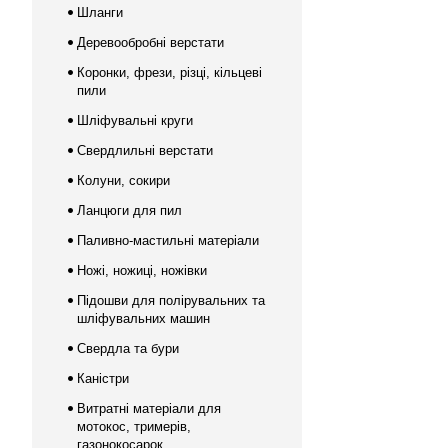
Шланги
Деревообробні верстати
Коронки, фрези, різці, кільцеві
пили
Шліфувальні круги
Свердлильні верстати
Колуни, сокири
Ланцюги для пил
Паливно-мастильні матеріали
Ножі, ножиці, ножівки
Підошви для полірувальних та
шліфувальних машин
Свердла та бури
Каністри
Витратні матеріали для
мотокос, тримерів,
газонокосарок