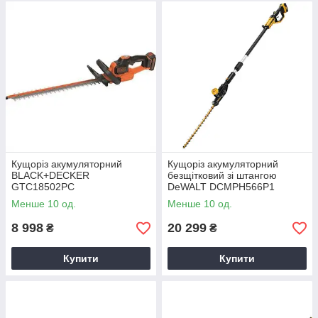
Кущоріз акумуляторний
Кущоріз акумуляторний
BLACK+DECKER
безщітковий зі штангою
GTC18502PC
DeWALT DCMPH566P1
Менше 10 од.
Менше 10 од.
8 998
20 299
₴
₴
Купити
Купити