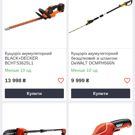
Кущоріз акумуляторний
Кущоріз акумуляторний
BLACK+DECKER
безщітковий зі штангою
BCHTS3625L1
DeWALT DCMPH566N
Менше 10 од.
Менше 10 од.
13 998
9 999
₴
₴
Купити
Купити