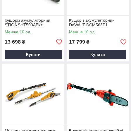
Кущоріз акумуляторний
Кущоріз акумуляторний
STIGA SHT500AEkit
DeWALT DCM563P1
Менше 10 од.
Менше 10 од.
13 698
17 799
₴
₴
Купити
Купити
Мультиінструмент кущоріз,
Висоторіз стролектричний зі