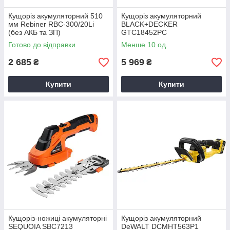
Кущоріз акумуляторний 510
Кущоріз акумуляторний
мм Rebiner RBC-300/20Li
BLACK+DECKER
(без АКБ та ЗП)
GTC18452PC
Готово до відправки
Менше 10 од.
2 685
5 969
₴
₴
Купити
Купити
Кущоріз-ножиці акумуляторні
Кущоріз акумуляторний
SEQUOIA SBC7213
DeWALT DCMHT563P1