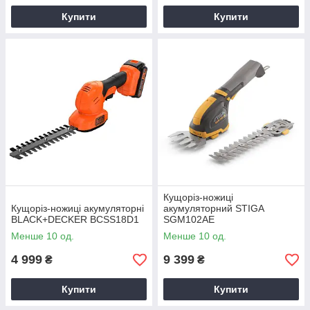
Купити
Купити
Кущоріз-ножиці
Кущоріз-ножиці акумуляторні
акумуляторний STIGA
BLACK+DECKER BCSS18D1
SGM102AE
Менше 10 од.
Менше 10 од.
4 999
9 399
₴
₴
Купити
Купити