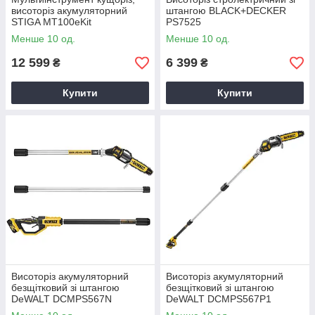
висоторіз акумуляторний
штангою BLACK+DECKER
STIGA MT100eKit
PS7525
Менше 10 од.
Менше 10 од.
12 599
6 399
₴
₴
Купити
Купити
Висоторіз акумуляторний
Висоторіз акумуляторний
безщітковий зі штангою
безщітковий зі штангою
DeWALT DCMPS567N
DeWALT DCMPS567P1