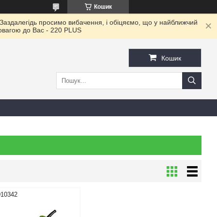
Кошик
 Заздалегідь просимо вибачення, і обіцяємо, що у найближчий
повагою до Ваc - 220 PLUS
Кошик
010342