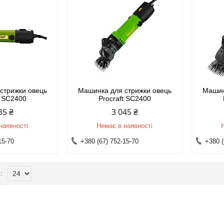
стрижки овець
Машинка для стрижки овець
Машин
t SC2400
Procraft SC2400
35 ₴
3 045 ₴
наявності
Немає в наявності
15-70
+380 (67) 752-15-70
+380 (