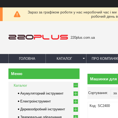
Зараз за графіком роботи у нас неробочий час і ми
робочий день в
220plus.com.ua
ГОЛОВНА
КАТАЛОГ
ПРО КОМПАНІ
Машинки для 
Каталог
Акумуляторний інструмент
Електроінструмент
SC2400
Деревообробний інструмент
Зварювальне обладнання