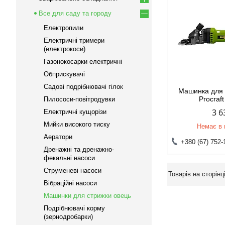
Все для саду та городу
Електропили
Електричні тримери
(електрокоси)
Газонокосарки електричні
Обприскувачі
Садові подрібнювачі гілок
Машинка для 
Procraf
Пилососи-повітродувки
3 6
Електричні кущорізи
Мийки високого тиску
Немає в 
Аератори
+380 (67) 752-
Дренажні та дренажно-
фекальні насоси
Струменеві насоси
Вібраційні насоси
Машинки для стрижки овець
Подрібнювачі корму
(зернодробарки)