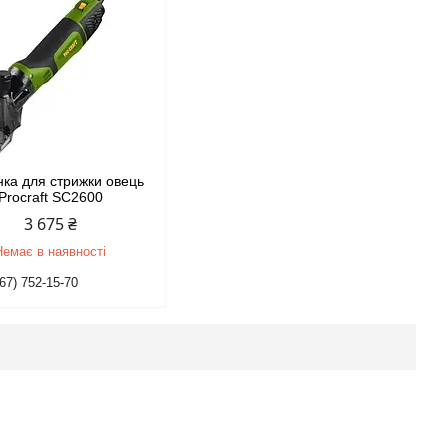
ка для стрижки овець
Procraft SC2600
3 675 ₴
Немає в наявності
67) 752-15-70