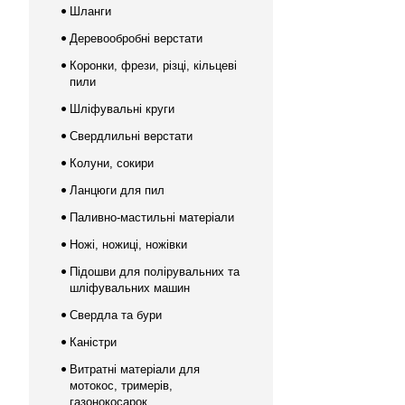
Шланги
Деревообробні верстати
Коронки, фрези, різці, кільцеві
пили
Шліфувальні круги
Свердлильні верстати
Колуни, сокири
Ланцюги для пил
Паливно-мастильні матеріали
Ножі, ножиці, ножівки
Підошви для полірувальних та
шліфувальних машин
Свердла та бури
Каністри
Витратні матеріали для
мотокос, тримерів,
газонокосарок