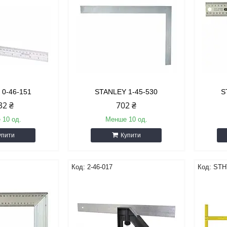
 0-46-151
STANLEY 1-45-530
S
32 ₴
702 ₴
 10 од.
Менше 10 од.
упити
Купити
2-46-017
STH