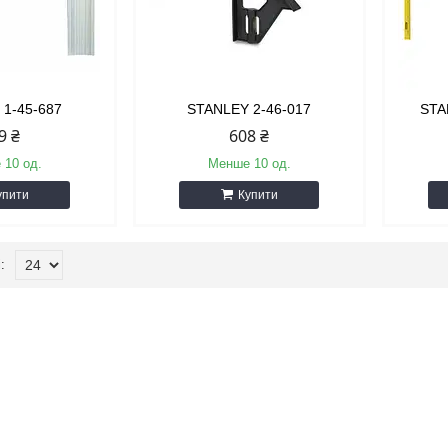
 1-45-687
STANLEY 2-46-017
STA
9 ₴
608 ₴
 10 од.
Менше 10 од.
упити
Купити