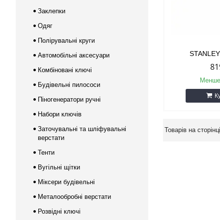
Заклепки
Одяг
Полірувальні круги
STANLEY
Автомобільні аксесуари
81
Комбіновані ключі
Менше
Будівельні пилососи
К
Піногенератори ручні
Набори ключів
Заточувальні та шліфувальні
верстати
Тенти
Вугільні щітки
Міксери будівельні
Металообробні верстати
Розвідні ключі