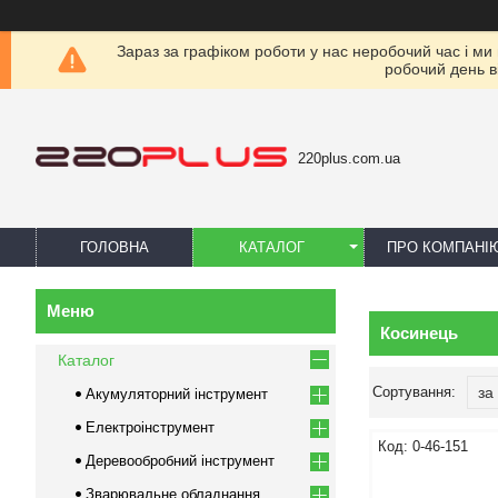
Зараз за графіком роботи у нас неробочий час і ми
робочий день в
220plus.com.ua
ГОЛОВНА
КАТАЛОГ
ПРО КОМПАНІ
Косинець
Каталог
Акумуляторний інструмент
Електроінструмент
0-46-151
Деревообробний інструмент
Зварювальне обладнання