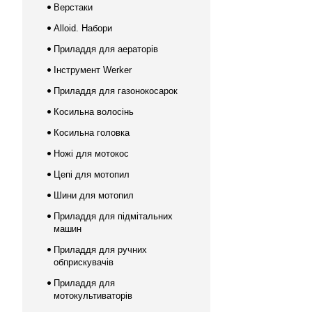
Верстаки
Alloid. Набори
Приладдя для аераторів
Інструмент Werker
Приладдя для газонокосарок
Косильна волосінь
Косильна головка
Ножі для мотокос
Цепі для мотопил
Шини для мотопил
Приладдя для підмітальних
машин
Приладдя для ручних
обприскувачів
Приладдя для
мотокультиваторів