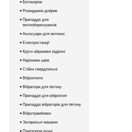
Бетонорізи
Розкидання добрив
Приладдя для
мотообприскувачів
Аксесуари для мотокос
Електростанції
Круги абразивні відрізні
Нарізники швів
Стійки свердлильні
Віброплити
Вібратори для бетону
Приладдя для віброплит
Приладдя вібраторів для бетону
Вібротрамбовки
Затиральні машини
Плиткорізи ручні