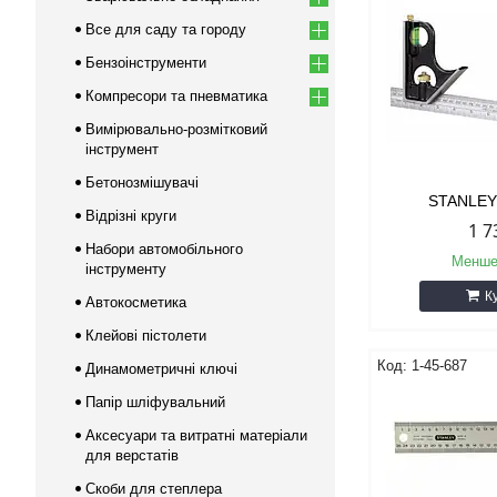
Все для саду та городу
Бензоінструменти
Компресори та пневматика
Вимірювально-розмітковий
інструмент
Бетонозмішувачі
STANLEY
Відрізні круги
1 7
Набори автомобільного
Менше
інструменту
К
Автокосметика
Клейові пістолети
1-45-687
Динамометричні ключі
Папір шліфувальний
Аксесуари та витратні матеріали
для верстатів
Скоби для степлера