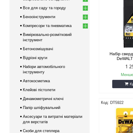
Все для саду та городу
Бензоінструменти
Компресори та пневматика
Вимірювально-розмітковий
інструмент
Бетонозмішувачі
Набір свер
Відрізні круги
DeWALT
1 2
Набори автомобільного
інструменту
Менше
Автокосметика
К
Клейові пістолети
Динамометричні ключі
DT5922
Папір шліфувальний
Аксесуари та витратні матеріали
для верстатів
Скоби для степлера