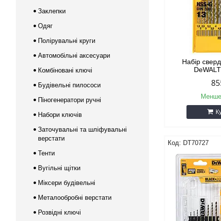
Заклепки
Одяг
Полірувальні круги
Автомобільні аксесуари
Набір свер
DeWALT
Комбіновані ключі
85
Будівельні пилососи
Менше
Піногенератори ручні
К
Набори ключів
Заточувальні та шліфувальні
верстати
DT70727
Тенти
Вугільні щітки
Міксери будівельні
Металообробні верстати
Розвідні ключі