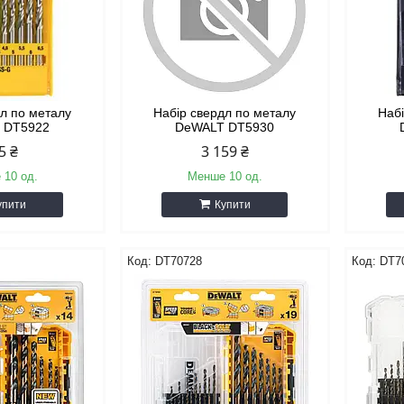
дл по металу
Набір свердл по металу
Наб
 DT5922
DeWALT DT5930
5 ₴
3 159 ₴
 10 од.
Менше 10 од.
упити
Купити
DT70728
DT7