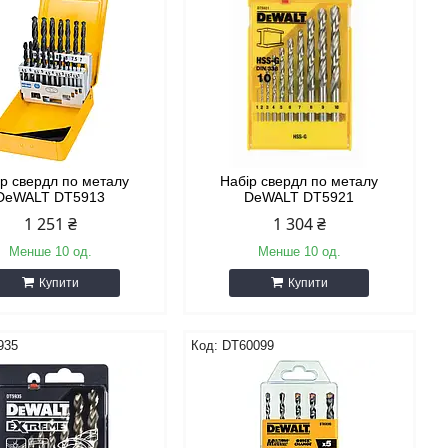
ір свердл по металу
Набір свердл по металу
DeWALT DT5913
DeWALT DT5921
1 251 ₴
1 304 ₴
Менше 10 од.
Менше 10 од.
Купити
Купити
935
DT60099