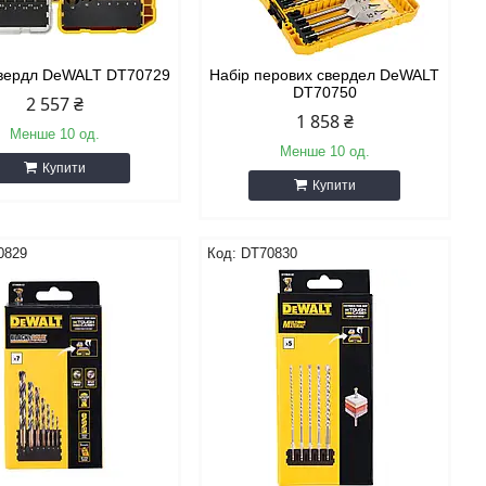
вердл DeWALT DT70729
Набір перових свердел DeWALT
DT70750
2 557 ₴
1 858 ₴
Менше 10 од.
Менше 10 од.
Купити
Купити
0829
DT70830