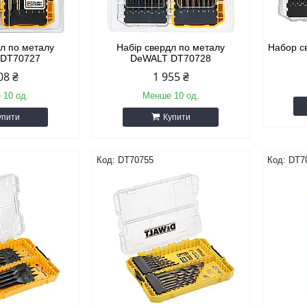
дл по металу
Набір свердл по металу
Набор с
 DT70727
DeWALT DT70728
08 ₴
1 955 ₴
 10 од.
Менше 10 од.
упити
Купити
DT70755
DT7