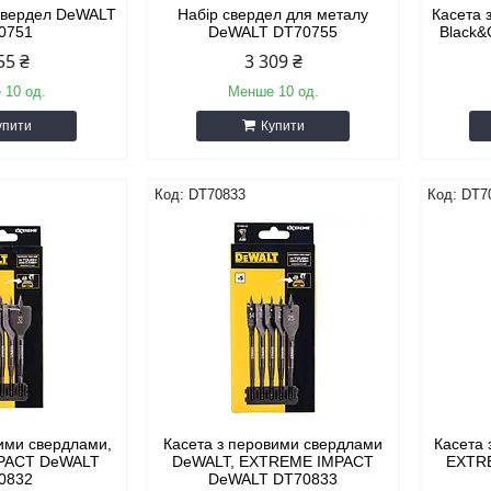
 свердел DeWALT
Набір свердел для металу
Касета 
0751
DeWALT DT70755
Black&
55 ₴
3 309 ₴
 10 од.
Менше 10 од.
упити
Купити
DT70833
DT7
вими свердлами,
Касета з перовими свердлами
Касета 
PACT DeWALT
DeWALT, EXTREME IMPACT
EXTR
0832
DeWALT DT70833