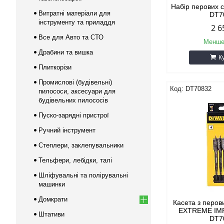
Набір перових
Витратні матеріали для
DT7
інструменту та приладдя
2 6
Все для Авто та СТО
Менше
Драбини та вишка
К
Плиткорізи
Промислові (будівельні)
DT70832
пилососи, аксесуари для
будівельних пилососів
Пуско-зарядні пристрої
Ручний інструмент
Степлери, заклепувальники
Тельфери, лебідки, талі
Шліфувальні та полірувальні
машинки
Домкрати
Касета з перо
EXTREME IM
Штативи
DT7