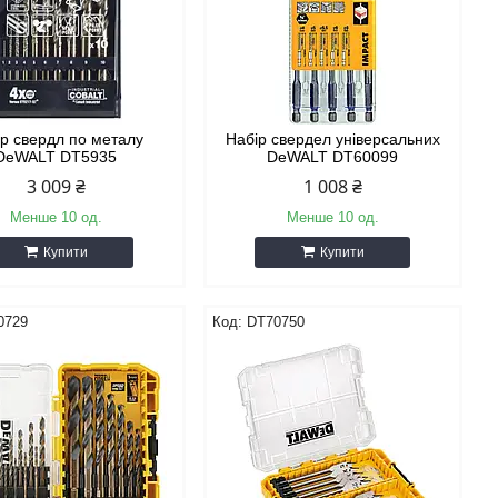
ір свердл по металу
Набір свердел універсальних
DeWALT DT5935
DeWALT DT60099
3 009 ₴
1 008 ₴
Менше 10 од.
Менше 10 од.
Купити
Купити
0729
DT70750