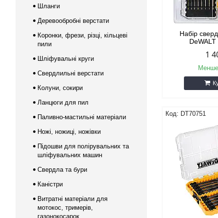
Шланги
Деревообробні верстати
Набір свер
Коронки, фрези, різці, кільцеві
DeWALT
пили
1 4
Шліфувальні круги
Менше
Свердлильні верстати
К
Колуни, сокири
Ланцюги для пил
DT70751
Паливно-мастильні матеріали
Ножі, ножиці, ножівки
Підошви для полірувальних та
шліфувальних машин
Свердла та бури
Каністри
Витратні матеріали для
мотокос, тримерів,
газонокосарок