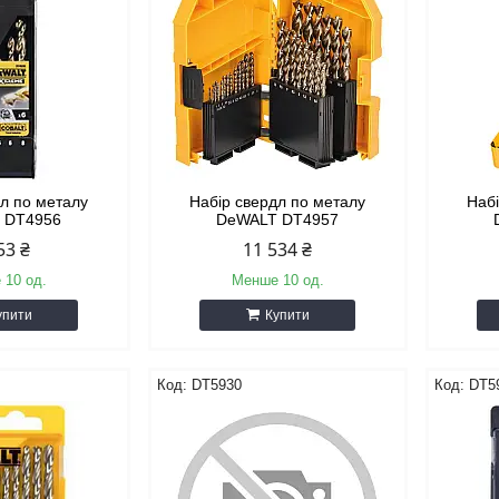
дл по металу
Набір свердл по металу
Наб
 DT4956
DeWALT DT4957
53 ₴
11 534 ₴
 10 од.
Менше 10 од.
упити
Купити
DT5930
DT5