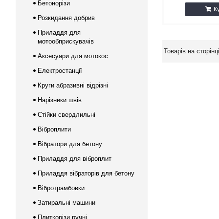
Бетонорізи
К
Розкидання добрив
Приладдя для
мотообприскувачів
Аксесуари для мотокос
Електростанції
Круги абразивні відрізні
Нарізники швів
Стійки свердлильні
Віброплити
Вібратори для бетону
Приладдя для віброплит
Приладдя вібраторів для бетону
Вібротрамбовки
Затиральні машини
Плиткорізи ручні