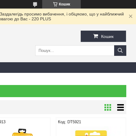
Кошик
 Заздалегідь просимо вибачення, і обіцяємо, що у найближчий
повагою до Ваc - 220 PLUS
Кошик
913
DT5921