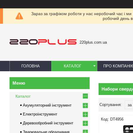
Зараз за графіком роботи у нас неробочий час і ми
робочий день в
220plus.com.ua
ГОЛОВНА
КАТАЛОГ
ПРО КОМПАНІ
Набори сверд
Каталог
Акумуляторний інструмент
Електроінструмент
DT4956
Деревообробний інструмент
Зварювальне обладнання