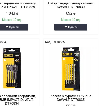
зі свердлами по металу,
Набір свердел універсальних
Gold DeWALT DT70829
DeWALT DT70830
1 043 ₴
692 ₴
Менше 10 од.
Менше 10 од.
Купити
Купити
0834
DT70835
з перовими свердлами,
Касета з бурами SDS Plus
EME IMPACT DeWALT
DeWALT DT70835
DT70834