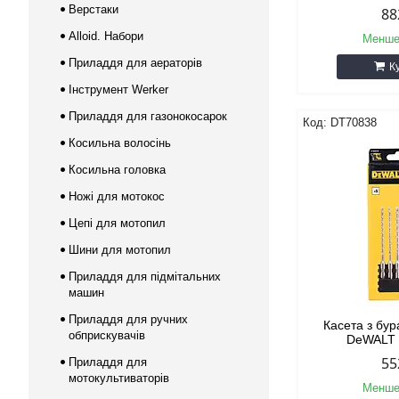
Верстаки
88
Alloid. Набори
Менше
Приладдя для аераторів
К
Інструмент Werker
Приладдя для газонокосарок
DT70838
Косильна волосінь
Косильна головка
Ножі для мотокос
Цепі для мотопил
Шини для мотопил
Приладдя для підмітальних
машин
Приладдя для ручних
Касета з бу
обприскувачів
DeWALT
55
Приладдя для
мотокультиваторів
Менше