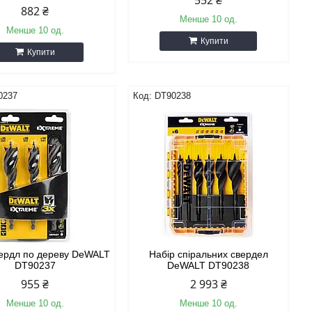
552 ₴
882 ₴
Менше 10 од.
Менше 10 од.
Купити
Купити
0237
DT90238
вердл по дереву DeWALT
Набір спіральних свердел
DT90237
DeWALT DT90238
955 ₴
2 993 ₴
Менше 10 од.
Менше 10 од.