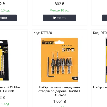
2 ₴
802 ₴
 10 од.
Менше 10 од.
упити
Купити
DT7620
DT9
рами SDS Plus
Набір системи свердління
Набір с
 DT70838
отворів по дерева DeWALT
DT7620
2 ₴
1 061 ₴
 10 од.