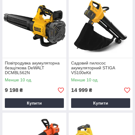
Повітродувка акумуляторна
Садовий пилосос
безщіткова DeWALT
акумуляторний STIGA
DCMBL562N
VS100eKit
Менше 10 од.
Менше 10 од.
9 198
14 999
₴
₴
Купити
Купити