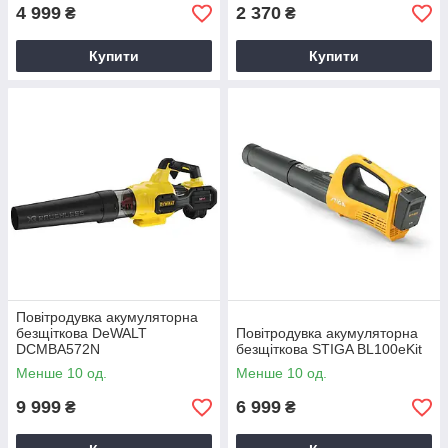
4 999
2 370
₴
₴
Купити
Купити
Повітродувка акумуляторна
безщіткова DeWALT
Повітродувка акумуляторна
DCMBA572N
безщіткова STIGA BL100eKit
Менше 10 од.
Менше 10 од.
9 999
6 999
₴
₴