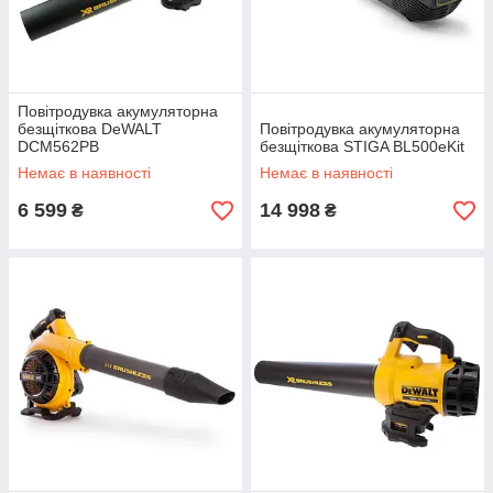
Повітродувка акумуляторна
безщіткова DeWALT
Повітродувка акумуляторна
DCM562PB
безщіткова STIGA BL500eKit
Немає в наявності
Немає в наявності
6 599
14 998
₴
₴