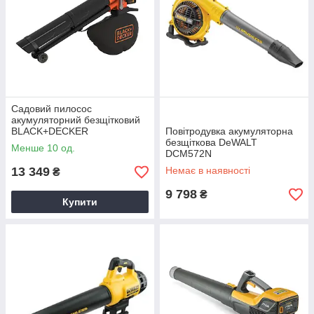
Садовий пилосос
акумуляторний безщітковий
BLACK+DECKER
Повітродувка акумуляторна
BCBLV3625L1
безщіткова DeWALT
Менше 10 од.
DCM572N
13 349
Немає в наявності
₴
9 798
₴
Купити