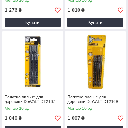
Менше 10 од.
Менше 10 од.
1 276
1 010
₴
₴
Купити
Купити
Полотно пильне для
Полотно пильне для
деревини DeWALT DT2167
деревини DeWALT DT2169
Менше 10 од.
Менше 10 од.
1 040
1 007
₴
₴