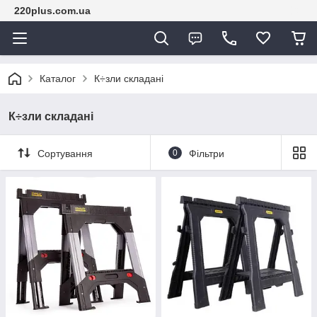
220plus.com.ua
Каталог
К÷зли складані
К÷зли складані
Сортування
0
Фільтри