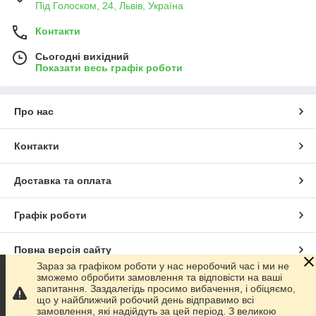
Під Голоском, 24, Львів, Україна
Контакти
Сьогодні вихідний
Показати весь графік роботи
Про нас
Контакти
Доставка та оплата
Графік роботи
Повна версія сайту
Зараз за графіком роботи у нас неробочий час і ми не
зможемо обробити замовлення та відповісти на ваші
Сайт створено на маркетплейсі
Prom.ua
запитання. Заздалегідь просимо вибачення, і обіцяємо,
що у найближчий робочий день відправимо всі
замовлення, які надійдуть за цей період. З великою