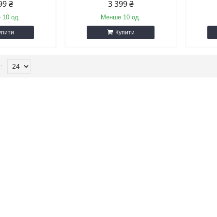
99 ₴
3 399 ₴
 10 од.
Менше 10 од.
упити
Купити