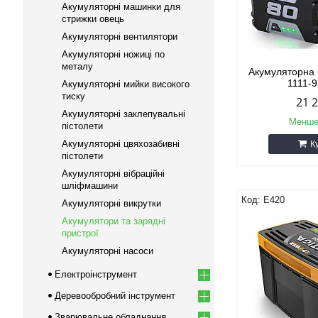
Акумуляторні машинки для
стрижки овець
Акумуляторні вентилятори
Акумуляторні ножиці по
металу
Акумуляторна
1111-
Акумуляторні мийки високого
тиску
21 
Акумуляторні заклепувальні
Менше
пістолети
Акумуляторні цвяхозабивні
К
пістолети
Акумуляторні вібраційні
шліфмашини
E420
Акумуляторні викрутки
Акумулятори та зарядні
пристрої
Акумуляторні насоси
Електроінструмент
Деревообробний інструмент
Зварювальне обладнання