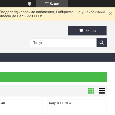
Кошик
 Заздалегідь просимо вибачення, і обіцяємо, що у найближчий
повагою до Ваc - 220 PLUS
Кошик
040
000018372