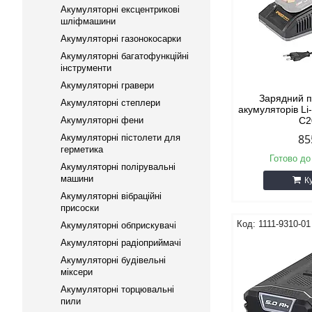
Акумуляторні ексцентрикові
шліфмашини
Акумуляторні газонокосарки
Акумуляторні багатофункційні
інструменти
Акумуляторні гравери
Зарядний п
Акумуляторні степлери
акумуляторів Li-
Акумуляторні фени
C2
85
Акумуляторні пістолети для
герметика
Готово до
Акумуляторні полірувальні
машини
К
Акумуляторні вібраційні
присоски
1111-9310-01
Акумуляторні обприскувачі
Акумуляторні радіоприймачі
Акумуляторні будівельні
міксери
Акумуляторні торцювальні
пили