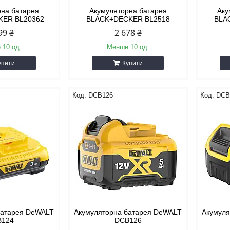
рна батарея
Акумуляторна батарея
Аку
KER BL20362
BLACK+DECKER BL2518
BLA
99 ₴
2 678 ₴
 10 од.
Менше 10 од.
упити
Купити
DCB126
DCB
батарея DeWALT
Акумуляторна батарея DeWALT
Акумуля
B124
DCB126