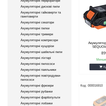
Акумуляторні перфоратори
Акумуляторні дискові пили
Акумуляторні гайковерти та
гвинтоверти
Акумуляторні секатори
Акумуляторні пилки
Акумуляторні тримери
Акумуляторні компресори
Акумулято
Акумуляторні кущорізи
SEQUOI
Акумуляторні шабельні пили
89
Акумуляторні ліхтарі
Менше
Акумуляторні пилососи
К
Акумуляторні паяльники
Акумуляторні повітродувки-
пилососи
Акумуляторні фрезери
000016910
Акумуляторні рубанки
Акумуляторні фарбопульти
Акумуляторні лобзики