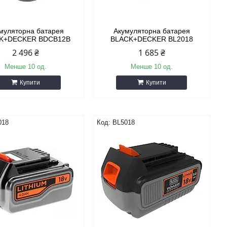
муляторна батарея
Акумуляторна батарея
K+DECKER BDCB12B
BLACK+DECKER BL2018
2 496 ₴
1 685 ₴
Менше 10 од.
Менше 10 од.
Купити
Купити
018
BL5018