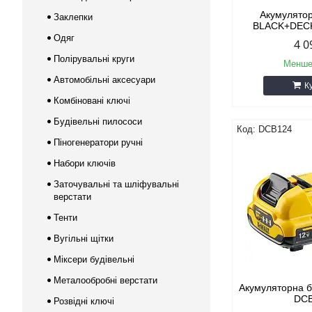
Акумулято
Заклепки
BLACK+DEC
Одяг
4 0
Полірувальні круги
Менше
Автомобільні аксесуари
К
Комбіновані ключі
Будівельні пилососи
DCB124
Піногенератори ручні
Набори ключів
Заточувальні та шліфувальні
верстати
Тенти
Вугільні щітки
Міксери будівельні
Металообробні верстати
Акумуляторна 
DC
Розвідні ключі