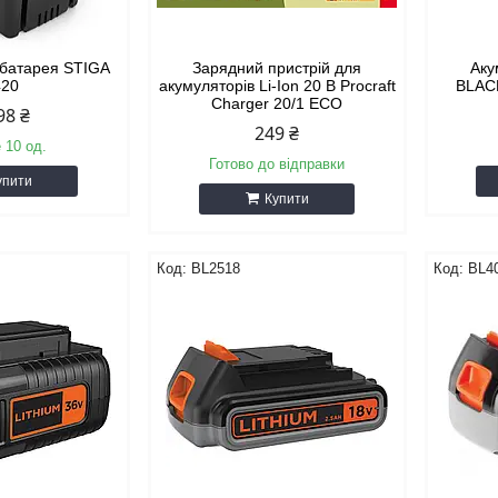
 батарея STIGA
Зарядний пристрій для
Аку
420
акумуляторів Li-Ion 20 B Procraft
BLAC
Charger 20/1 ECO
98 ₴
249 ₴
 10 од.
Готово до відправки
упити
Купити
BL2518
BL4