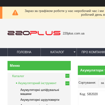
Зараз за графіком роботи у нас неробочий час і ми
робочий день в
220plus.com.ua
ГОЛОВНА
КАТАЛОГ
ПРО КОМПАНІ
Акумулятори т
Каталог
Акумуляторний інструмент
Акумуляторні шліфувальні
машини
SB2020
Акумуляторні шуруповерти