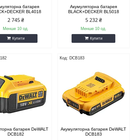
муляторна батарея
Акумуляторна батарея
CK+DECKER BL4018
BLACK+DECKER BL5018
2 745 ₴
5 232 ₴
Менше 10 од.
Менше 10 од.
Купити
Купити
182
DCB183
торна батарея DeWALT
Акумуляторна батарея DeWALT
DCB182
DCB183