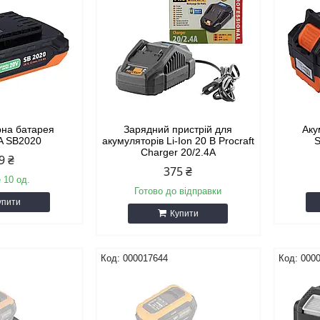
рна батарея
Зарядний пристрій для
Аку
A SB2020
акумуляторів Li-Ion 20 B Procraft
Charger 20/2.4A
9 ₴
375 ₴
 10 од.
Готово до відправки
упити
Купити
000017644
000