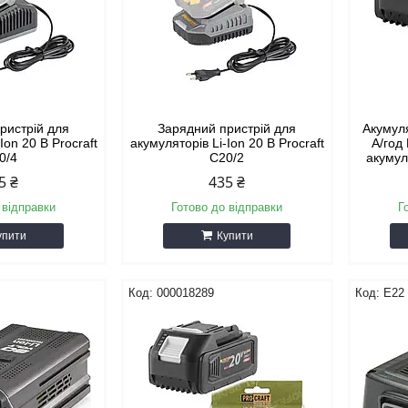
ристрій для
Зарядний пристрій для
Акумул
Ion 20 B Procraft
акумуляторів Li-Ion 20 B Procraft
А/год
0/4
C20/2
акумул
5 ₴
435 ₴
 відправки
Готово до відправки
Г
упити
Купити
000018289
E22