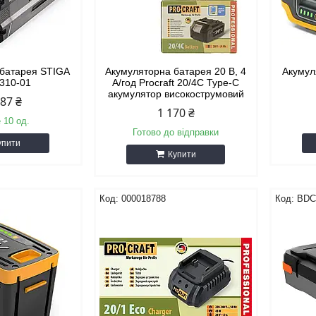
 батарея STIGA
Акумуляторна батарея 20 В, 4
Акумул
9310-01
А/год Procraft 20/4C Type-C
акумулятор високострумовий
287 ₴
1 170 ₴
 10 од.
Готово до відправки
упити
Купити
000018788
BDC