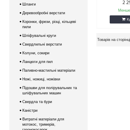
2 2
Шланги
Менше
Деревообробні верстати
К
Коронки, фрези, різці, кільцеві
пили
Шліфувальні круги
Свердлильні верстати
Колуни, сокири
Ланцюги для пил
Паливно-мастильні матеріали
Ножі, ножиці, ножівки
Підошви для полірувальних та
шліфувальних машин
Свердла та бури
Каністри
Витратні матеріали для
мотокос, тримерів,
газонокосарок