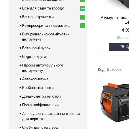
Все для саду та городу
Бензоінструменти
Акумуляторна
E
Компресори та пневматика
4 9
Вимірювально-розмітковий
Менше
інструмент
К
Бетонозмішувачі
Відрізні круги
Набори автомобільного
BL20362
інструменту
Автокосметика
Клейові пістолети
Динамометричні ключі
Папір шліфувальний
Аксесуари та витратні матеріали
для верстатів
Скоби для степлера