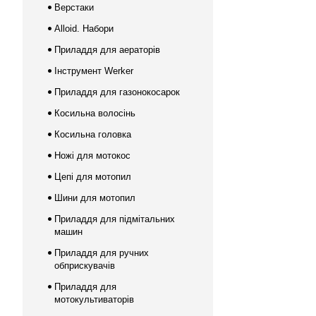
Верстаки
Alloid. Набори
Приладдя для аераторів
Інструмент Werker
Приладдя для газонокосарок
Косильна волосінь
Косильна головка
Ножі для мотокос
Цепі для мотопил
Шини для мотопил
Приладдя для підмітальних
машин
Приладдя для ручних
обприскувачів
Приладдя для
мотокультиваторів