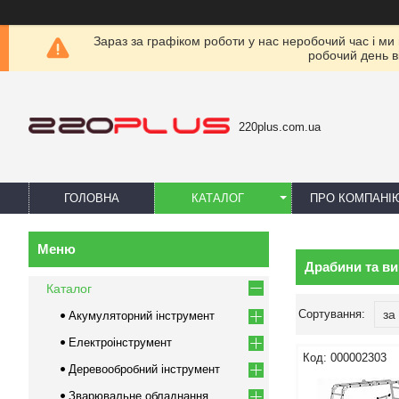
Зараз за графіком роботи у нас неробочий час і ми
робочий день в
220plus.com.ua
ГОЛОВНА
КАТАЛОГ
ПРО КОМПАНІ
Драбини та в
Каталог
Акумуляторний інструмент
Електроінструмент
000002303
Деревообробний інструмент
Зварювальне обладнання