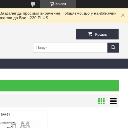
Кошик
 Заздалегідь просимо вибачення, і обіцяємо, що у найближчий
повагою до Ваc - 220 PLUS
Кошик
016647