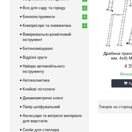
Все для саду та городу
Бензоінструменти
Компресори та пневматика
Вимірювально-розмітковий
інструмент
Бетонозмішувачі
Драбина-тран
Відрізні круги
мм, 4х4) 
4 3
Набори автомобільного
інструменту
Менше
Автокосметика
К
Клейові пістолети
Динамометричні ключі
Папір шліфувальний
Аксесуари та витратні матеріали
для верстатів
Скоби для степлера