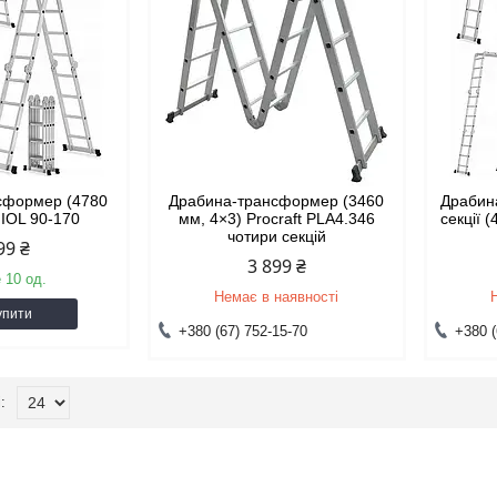
сформер (4780
Драбина-трансформер (3460
Драбин
MIOL 90-170
мм, 4×3) Procraft PLA4.346
секції 
чотири секцій
99 ₴
3 899 ₴
 10 од.
Немає в наявності
упити
+380 (67) 752-15-70
+380 (