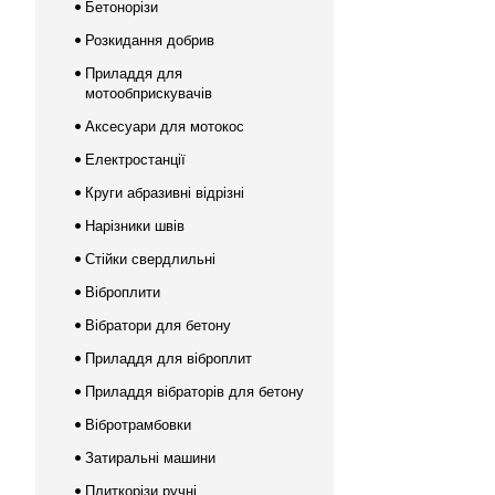
Бетонорізи
Розкидання добрив
Приладдя для
мотообприскувачів
Аксесуари для мотокос
Електростанції
Круги абразивні відрізні
Нарізники швів
Стійки свердлильні
Віброплити
Вібратори для бетону
Приладдя для віброплит
Приладдя вібраторів для бетону
Вібротрамбовки
Затиральні машини
Плиткорізи ручні