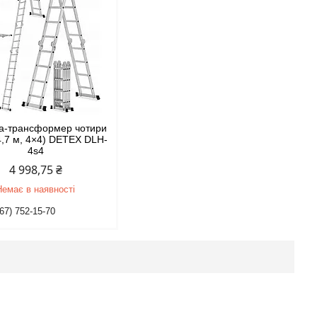
а-трансформер чотири
(4,7 м, 4×4) DETEX DLH-
4s4
4 998,75 ₴
Немає в наявності
67) 752-15-70