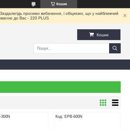
Кошик
 Заздалегідь просимо вибачення, і обіцяємо, що у найближчий
повагою до Ваc - 220 PLUS
Кошик
-300N
EPB-600N