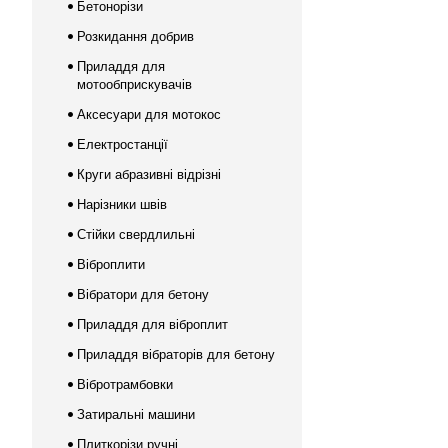
Бетонорізи
Розкидання добрив
Приладдя для
мотообприскувачів
Аксесуари для мотокос
Електростанції
Круги абразивні відрізні
Нарізники швів
Стійки свердлильні
Віброплити
Вібратори для бетону
Приладдя для віброплит
Приладдя вібраторів для бетону
Вібротрамбовки
Затиральні машини
Плиткорізи ручні