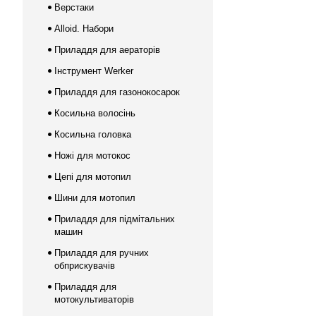
Верстаки
Alloid. Набори
Приладдя для аераторів
Інструмент Werker
Приладдя для газонокосарок
Косильна волосінь
Косильна головка
Ножі для мотокос
Цепі для мотопил
Шини для мотопил
Приладдя для підмітальних
машин
Приладдя для ручних
обприскувачів
Приладдя для
мотокультиваторів