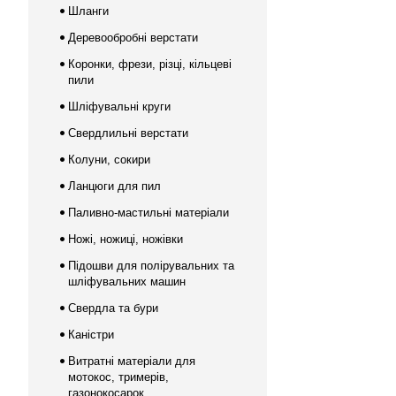
Шланги
Деревообробні верстати
Коронки, фрези, різці, кільцеві
пили
Шліфувальні круги
Свердлильні верстати
Колуни, сокири
Ланцюги для пил
Паливно-мастильні матеріали
Ножі, ножиці, ножівки
Підошви для полірувальних та
шліфувальних машин
Свердла та бури
Каністри
Витратні матеріали для
мотокос, тримерів,
газонокосарок