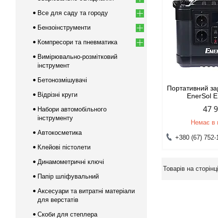
Все для саду та городу
Бензоінструменти
Компресори та пневматика
Вимірювально-розмітковий
інструмент
Бетонозмішувачі
Портативний за
Відрізні круги
EnerSol 
47 
Набори автомобільного
інструменту
Немає в 
Автокосметика
+380 (67) 752-
Клейові пістолети
Динамометричні ключі
Папір шліфувальний
Аксесуари та витратні матеріали
для верстатів
Скоби для степлера