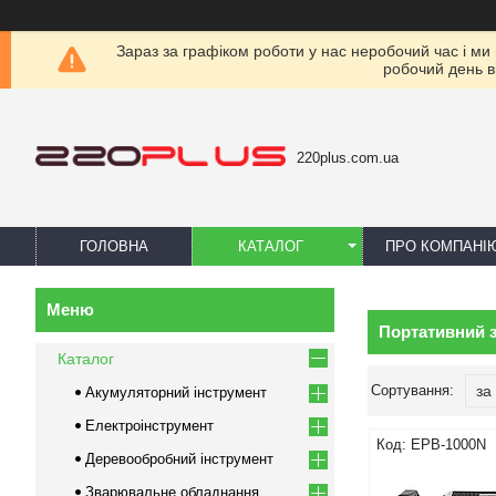
Зараз за графіком роботи у нас неробочий час і ми
робочий день в
220plus.com.ua
ГОЛОВНА
КАТАЛОГ
ПРО КОМПАНІ
Портативний 
Каталог
Акумуляторний інструмент
Електроінструмент
EPB-1000N
Деревообробний інструмент
Зварювальне обладнання