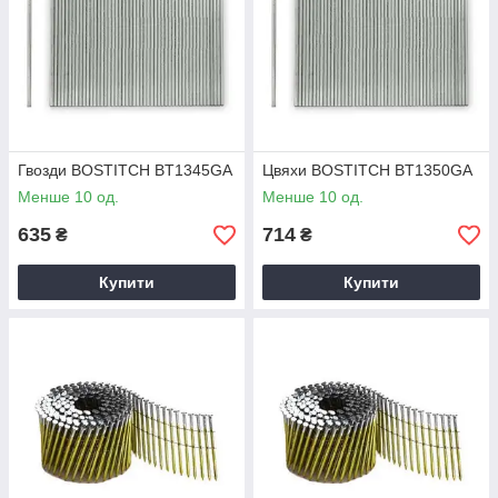
Гвозди BOSTITCH BT1345GA
Цвяхи BOSTITCH BT1350GA
Менше 10 од.
Менше 10 од.
635
714
₴
₴
Купити
Купити