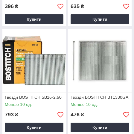
396
635
₴
₴
Купити
Купити
Гвозди BOSTITCH SB16-2.50
Гвозди BOSTITCH BT1330GA
Менше 10 од.
Менше 10 од.
793
476
₴
₴
Купити
Купити