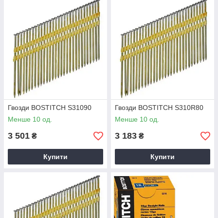
Гвозди BOSTITCH S31090
Гвозди BOSTITCH S310R80
Менше 10 од.
Менше 10 од.
3 501
3 183
₴
₴
Купити
Купити