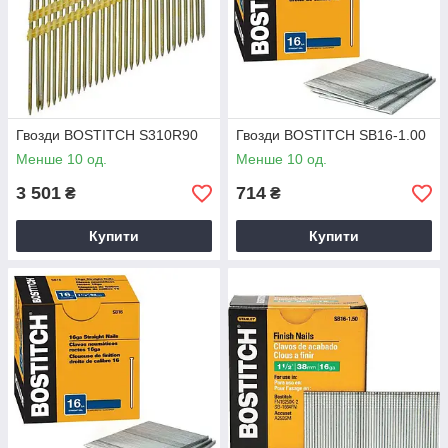
Гвозди BOSTITCH S310R90
Гвозди BOSTITCH SB16-1.00
Менше 10 од.
Менше 10 од.
3 501
714
₴
₴
Купити
Купити