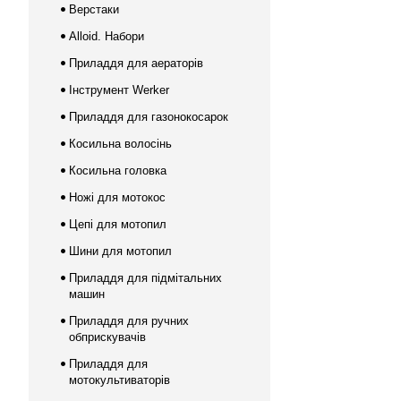
Верстаки
Alloid. Набори
Приладдя для аераторів
Інструмент Werker
Приладдя для газонокосарок
Косильна волосінь
Косильна головка
Ножі для мотокос
Цепі для мотопил
Шини для мотопил
Приладдя для підмітальних
машин
Приладдя для ручних
обприскувачів
Приладдя для
мотокультиваторів