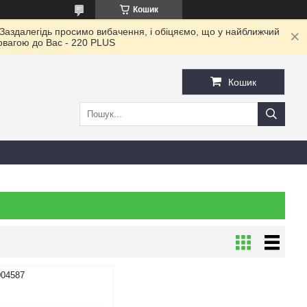
Кошик
 Заздалегідь просимо вибачення, і обіцяємо, що у найближчий
повагою до Ваc - 220 PLUS
Кошик
004587