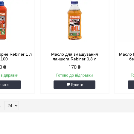
рне Rebiner 1 л
Масло для змащування
Масло 
L100
ланцюга Rebiner 0,8 л
бе
0 ₴
170 ₴
 відправки
Готово до відправки
Г
упити
Купити