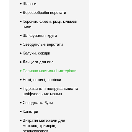
Шланги
Деревообробні верстати
Коронки, фрези, різці, кільцеві
пили
Шліфувальні круги
Свердлильні верстати
Колуни, сокири
Ланцюги для пил
Паливно-мастильні матеріали
Ножі, ножиці, ножівки
Підошви для полірувальних та
шліфувальних машин
Свердла та бури
Каністри
Витратні матеріали для
мотокос, тримерів,
газонокосарок