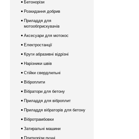
Бетонорізи
Розкидання добрив
Приладдя для
мотообприскувачів
Аксесуари для мотокос
Електростанції
Круги абразивні відрізні
Нарізники швів
Стійки свердлильні
Віброплити
Вібратори для бетону
Приладдя для віброплит
Приладдя вібраторів для бетону
Вібротрамбовки
Затиральні машини
Плиткорізи ручні