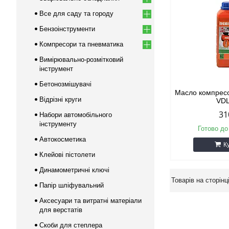
Все для саду та городу
Бензоінструменти
Компресори та пневматика
Вимірювально-розмітковий
інструмент
Бетонозмішувачі
Масло компресо
Відрізні круги
VD
31
Набори автомобільного
інструменту
Готово до
Автокосметика
К
Клейові пістолети
Динамометричні ключі
Папір шліфувальний
Аксесуари та витратні матеріали
для верстатів
Скоби для степлера