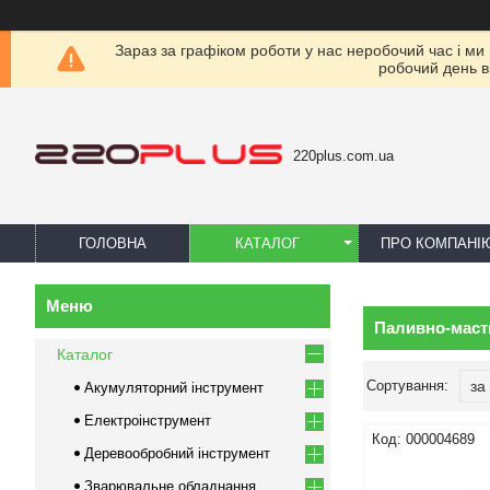
Зараз за графіком роботи у нас неробочий час і ми
робочий день в
220plus.com.ua
ГОЛОВНА
КАТАЛОГ
ПРО КОМПАНІ
Паливно-маст
Каталог
Акумуляторний інструмент
Електроінструмент
000004689
Деревообробний інструмент
Зварювальне обладнання