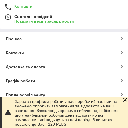
Контакти
Сьогодні вихідний
Показати весь графік роботи
Про нас
Контакти
Доставка та оплата
Графік роботи
Повна версія сайту
Зараз за графіком роботи у нас неробочий час і ми не
зможемо обробити замовлення та відповісти на ваші
Сайт створено на маркетплейсі
Prom.ua
запитання. Заздалегідь просимо вибачення, і обіцяємо,
що у найближчий робочий день відправимо всі
замовлення, які надійдуть за цей період. З великою
Політика конфіденційності
повагою до Ваc - 220 PLUS