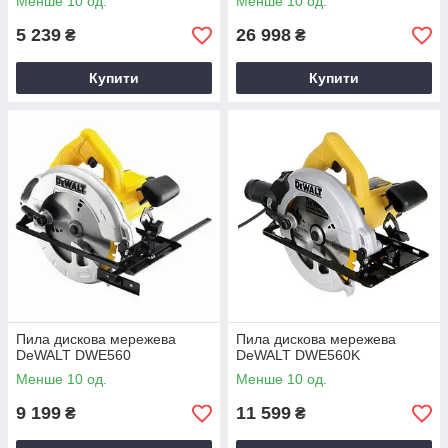
Менше 10 од.
Менше 10 од.
5 239
26 998
₴
₴
Купити
Купити
Пила дискова мережева
Пила дискова мережева
DeWALT DWE560
DeWALT DWE560K
Менше 10 од.
Менше 10 од.
9 199
11 599
₴
₴