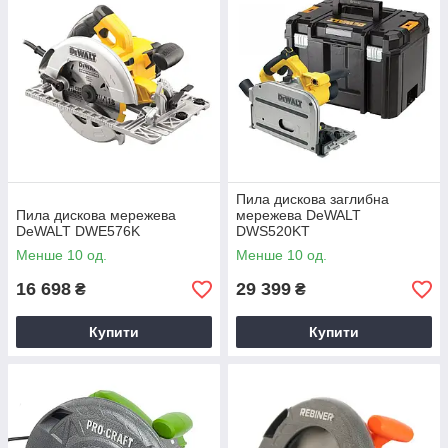
Пила дискова заглибна
Пила дискова мережева
мережева DeWALT
DeWALT DWE576K
DWS520KT
Менше 10 од.
Менше 10 од.
16 698
29 399
₴
₴
Купити
Купити