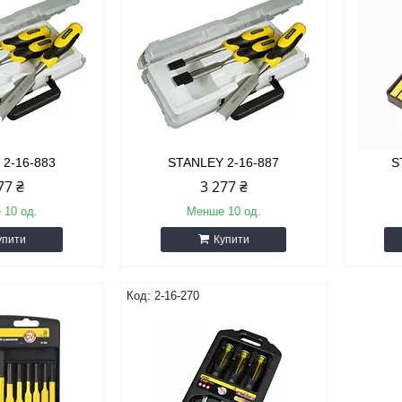
 2-16-883
STANLEY 2-16-887
S
77 ₴
3 277 ₴
 10 од.
Менше 10 од.
упити
Купити
2-16-270