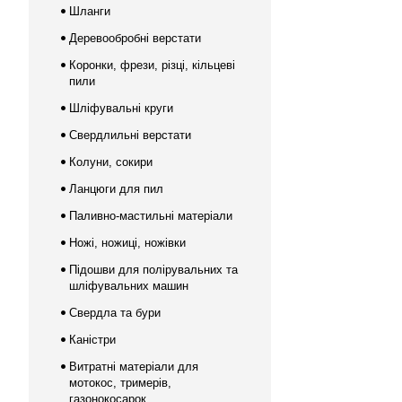
Шланги
Деревообробні верстати
Коронки, фрези, різці, кільцеві
пили
Шліфувальні круги
Свердлильні верстати
Колуни, сокири
Ланцюги для пил
Паливно-мастильні матеріали
Ножі, ножиці, ножівки
Підошви для полірувальних та
шліфувальних машин
Свердла та бури
Каністри
Витратні матеріали для
мотокос, тримерів,
газонокосарок