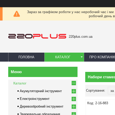
Зараз за графіком роботи у нас неробочий час і ми
робочий день в
220plus.com.ua
ГОЛОВНА
КАТАЛОГ
ПРО КОМПАНІ
Набори стаме
Каталог
Акумуляторний інструмент
Електроінструмент
2-16-883
Деревообробний інструмент
Зварювальне обладнання