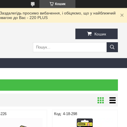
Кошик
 Заздалегідь просимо вибачення, і обіцяємо, що у найближчий
повагою до Ваc - 220 PLUS
Кошик
-226
4-18-298