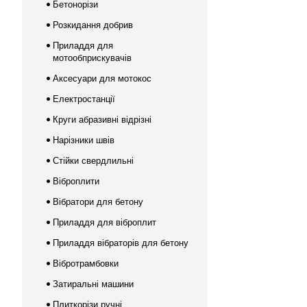
Бетонорізи
Розкидання добрив
Приладдя для
мотообприскувачів
Аксесуари для мотокос
Електростанції
Круги абразивні відрізні
Нарізники швів
Стійки свердлильні
Віброплити
Вібратори для бетону
Приладдя для віброплит
Приладдя вібраторів для бетону
Вібротрамбовки
Затиральні машини
Плиткорізи ручні