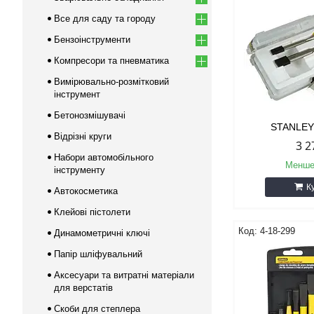
Все для саду та городу
Бензоінструменти
Компресори та пневматика
Вимірювально-розмітковий
інструмент
Бетонозмішувачі
STANLEY
Відрізні круги
3 2
Набори автомобільного
Менше
інструменту
К
Автокосметика
Клейові пістолети
4-18-299
Динамометричні ключі
Папір шліфувальний
Аксесуари та витратні матеріали
для верстатів
Скоби для степлера