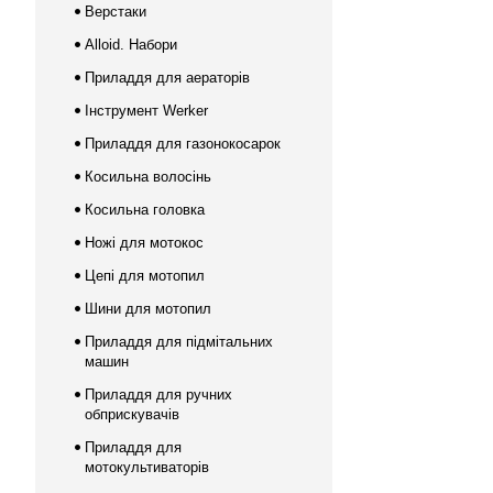
Верстаки
Alloid. Набори
Приладдя для аераторів
Інструмент Werker
Приладдя для газонокосарок
Косильна волосінь
Косильна головка
Ножі для мотокос
Цепі для мотопил
Шини для мотопил
Приладдя для підмітальних
машин
Приладдя для ручних
обприскувачів
Приладдя для
мотокультиваторів