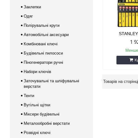
Заклепки
Одяг
Полірувальні круги
STANLEY
Автомобільні аксесуари
1 9
Комбіновані ключі
Менше
Будівельні пилососи
К
Піногенератори ручні
Набори ключів
Заточувальні та шліфувальні
верстати
Тенти
Вугільні щітки
Міксери будівельні
Металообробні верстати
Розвідні ключі