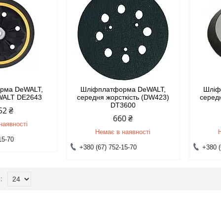
рма DeWALT,
Шліфплатформа DeWALT,
Шліф
WALT DE2643
середня жорсткість (DW423)
серед
DT3600
52 ₴
660 ₴
наявності
Немає в наявності
15-70
+380 (67) 752-15-70
+380 (