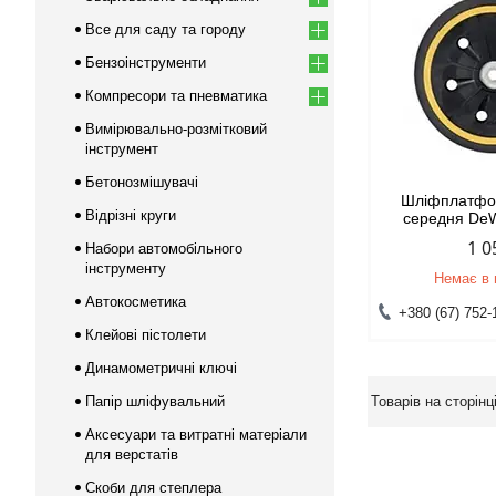
Все для саду та городу
Бензоінструменти
Компресори та пневматика
Вимірювально-розмітковий
інструмент
Бетонозмішувачі
Шліфплатфо
Відрізні круги
середня De
1 0
Набори автомобільного
інструменту
Немає в 
Автокосметика
+380 (67) 752-
Клейові пістолети
Динамометричні ключі
Папір шліфувальний
Аксесуари та витратні матеріали
для верстатів
Скоби для степлера