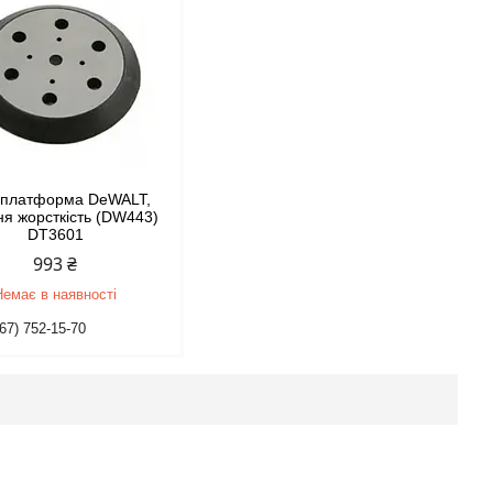
платформа DeWALT,
ня жорсткість (DW443)
DT3601
993 ₴
Немає в наявності
67) 752-15-70