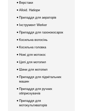
Верстаки
Alloid. Набори
Приладдя для аераторів
Інструмент Werker
Приладдя для газонокосарок
Косильна волосінь
Косильна головка
Ножі для мотокос
Цепі для мотопил
Шини для мотопил
Приладдя для підмітальних
машин
Приладдя для ручних
обприскувачів
Приладдя для
мотокультиваторів