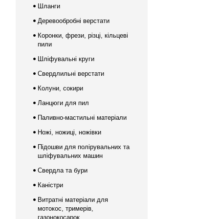
Шланги
Деревообробні верстати
Коронки, фрези, різці, кільцеві
пили
Шліфувальні круги
Свердлильні верстати
Колуни, сокири
Ланцюги для пил
Паливно-мастильні матеріали
Ножі, ножиці, ножівки
Підошви для полірувальних та
шліфувальних машин
Свердла та бури
Каністри
Витратні матеріали для
мотокос, тримерів,
газонокосарок