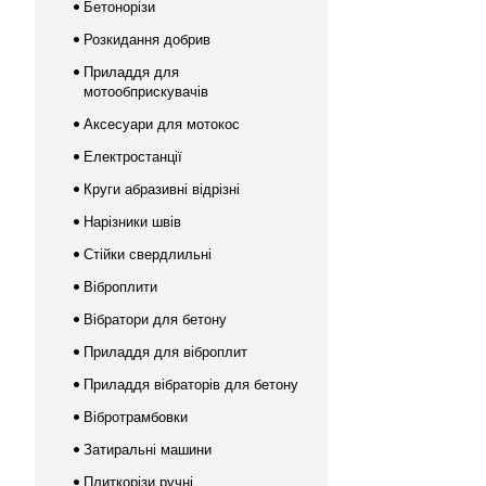
Бетонорізи
Розкидання добрив
Приладдя для
мотообприскувачів
Аксесуари для мотокос
Електростанції
Круги абразивні відрізні
Нарізники швів
Стійки свердлильні
Віброплити
Вібратори для бетону
Приладдя для віброплит
Приладдя вібраторів для бетону
Вібротрамбовки
Затиральні машини
Плиткорізи ручні