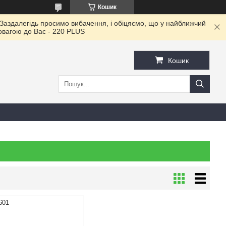
Кошик
 Заздалегідь просимо вибачення, і обіцяємо, що у найближчий
повагою до Ваc - 220 PLUS
Кошик
601