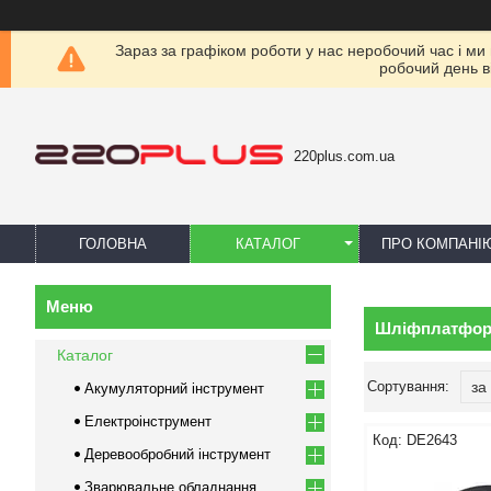
Зараз за графіком роботи у нас неробочий час і ми
робочий день в
220plus.com.ua
ГОЛОВНА
КАТАЛОГ
ПРО КОМПАНІ
Шліфплатфо
Каталог
Акумуляторний інструмент
Електроінструмент
DE2643
Деревообробний інструмент
Зварювальне обладнання