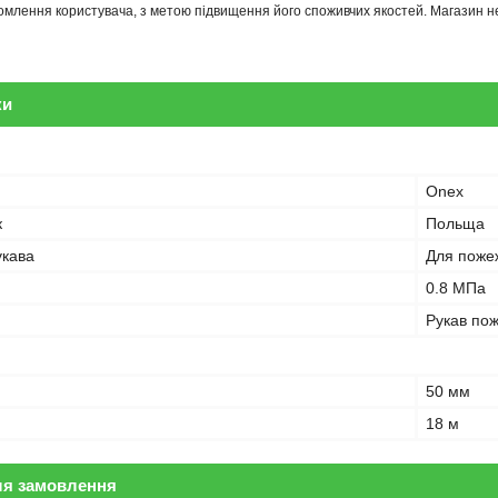
млення користувача, з метою підвищення його споживчих якостей. Магазин не 
ки
Onex
к
Польща
укава
Для поже
0.8 МПа
Рукав по
50 мм
18 м
ля замовлення