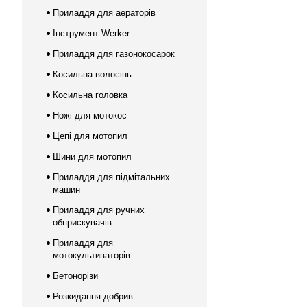
Приладдя для аераторів
Інструмент Werker
Приладдя для газонокосарок
Косильна волосінь
Косильна головка
Ножі для мотокос
Цепі для мотопил
Шини для мотопил
Приладдя для підмітальних
машин
Приладдя для ручних
обприскувачів
Приладдя для
мотокультиваторів
Бетонорізи
Розкидання добрив