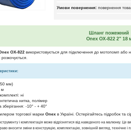
повернення това
Шланг пожежний
Onex OX-822 2" 18 
Onex OX-822
використовується для підключення до мотопомп або на
і розкочується.
теристики:
(50 мм)
 м
комплекті: ні
интетична нитка, полімер
зберігання: -10° - + 40°
дилером торгової марки
Onex
в Україні. Остерігайтесь підробок та сі
інструменту і комплектація може відрізнятися від наведеного на малюнку. Це
аво вносити зміни в конструкцію, комплектацію, зовнішній вигляд, технічне і 