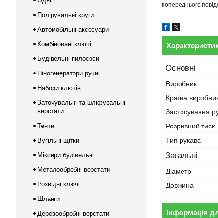
Одяг
попереднього повідо
Полірувальні круги
Автомобільні аксесуари
Комбіновані ключі
Характеристи
Будівельні пилососи
Основні
Піногенератори ручні
Виробник
Набори ключів
Країна виробни
Заточувальні та шліфувальні
верстати
Застосування р
Тенти
Розривний тиск
Тип рукава
Вугільні щітки
Загальні
Міксери будівельні
Металообробні верстати
Діаметр
Розвідні ключі
Довжина
Шланги
Інформація д
Деревообробні верстати