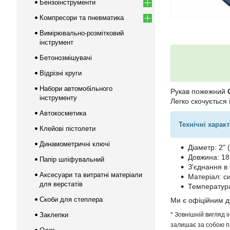
Бензоінструменти
Компресори та пневматика
Вимірювально-розмітковий
інструмент
Бетонозмішувачі
Відрізні круги
Набори автомобільного
Рукав пожежний
інструменту
Легко скочується 
Автокосметика
Технічні харак
Клейові пістолети
Динамометричні ключі
Діаметр: 2" 
Довжина: 18
Папір шліфувальний
З'єднання в 
Аксесуари та витратні матеріали
Матеріал: с
для верстатів
Температура 
Скоби для степлера
Ми є офіційним 
Заклепки
* Зовнішній вигляд 
залишає за собою пр