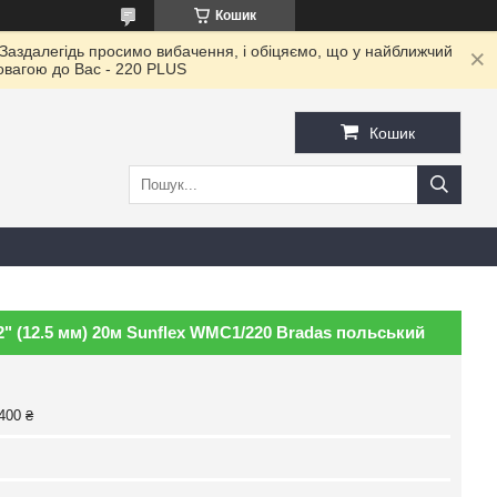
Кошик
 Заздалегідь просимо вибачення, і обіцяємо, що у найближчий
повагою до Ваc - 220 PLUS
Кошик
" (12.5 мм) 20м Sunflex WMC1/220 Bradas польський
400 ₴