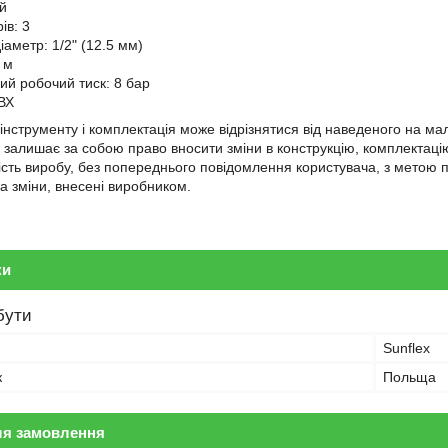
ий
ів: 3
іаметр: 1/2" (12.5 мм)
 м
й робочий тиск: 8 бар
ВХ
 інструменту і комплектація може відрізнятися від наведеного на 
 залишає за собою право вносити зміни в конструкцію, комплектацію
ість виробу, без попереднього повідомлення користувача, з метою 
за зміни, внесені виробником.
ки
бути
Sunflex
к
Польща
ля замовлення