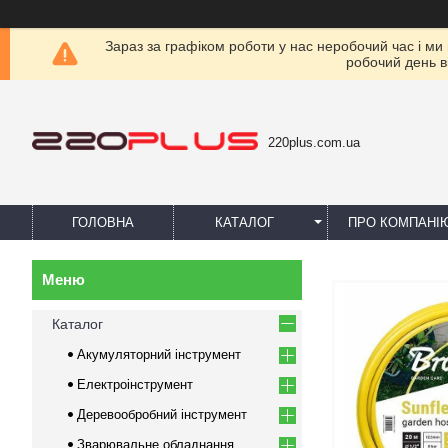
Зараз за графіком роботи у нас неробочий час і ми
робочий день в
220plus.com.ua
ГОЛОВНА
КАТАЛОГ
ПРО КОМПАНІ
Каталог
Акумуляторний інструмент
Електроінструмент
Деревообробний інструмент
Зварювальне обладнання