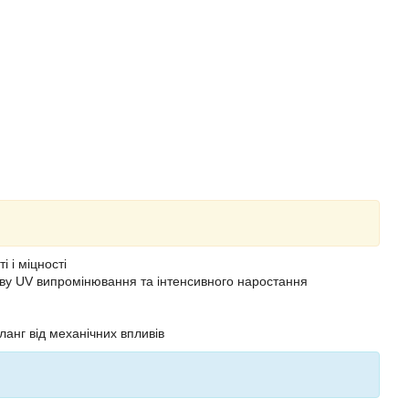
 і міцності
иву UV випромінювання та інтенсивного наростання
анг від механічних впливів