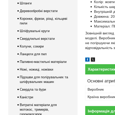
Колір: жовт
Шланги
Кількість шар
Деревообробні верстати
Внутрішній д
Довжина: 20
Коронки, фрези, різці, кільцеві
Максимальни
пили
Матеріал: П
Шліфувальні круги
Зовнішній вигляд
моделі. Виробник
Свердлильні верстати
не погіршуючи як
Колуни, сокири
відповідальність 
Ланцюги для пил
Паливно-мастильні матеріали
Характеристи
Ножі, ножиці, ножівки
Підошви для полірувальних та
Основні атри
шліфувальних машин
Виробник
Свердла та бури
Країна виробни
Каністри
Витратні матеріали для
мотокос, тримерів,
Інформація д
газонокосарок