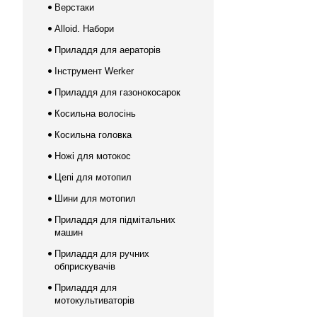
Верстаки
Alloid. Набори
Приладдя для аераторів
Інструмент Werker
Приладдя для газонокосарок
Косильна волосінь
Косильна головка
Ножі для мотокос
Цепі для мотопил
Шини для мотопил
Приладдя для підмітальних
машин
Приладдя для ручних
обприскувачів
Приладдя для
мотокультиваторів