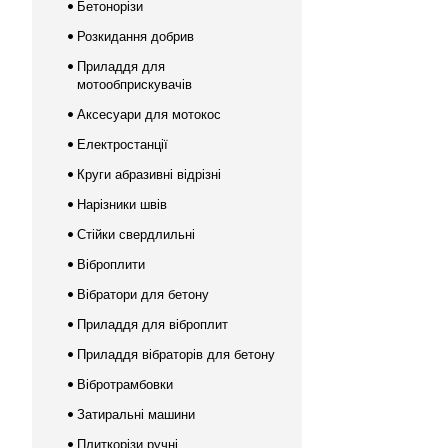
Бетонорізи
Розкидання добрив
Приладдя для
мотообприскувачів
Аксесуари для мотокос
Електростанції
Круги абразивні відрізні
Нарізники швів
Стійки свердлильні
Віброплити
Вібратори для бетону
Приладдя для віброплит
Приладдя вібраторів для бетону
Вібротрамбовки
Затиральні машини
Плиткорізи ручні