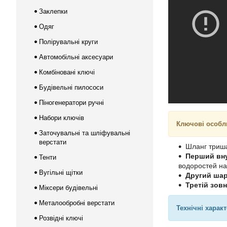
Заклепки
Одяг
Полірувальні круги
Автомобільні аксесуари
Комбіновані ключі
Будівельні пилососи
Піногенератори ручні
Набори ключів
Ключові особл
Заточувальні та шліфувальні
верстати
Шланг триша
Перший вну
Тенти
водоростей на
Вугільні щітки
Другий ша
Третій зов
Міксери будівельні
Металообробні верстати
Технічні харак
Розвідні ключі