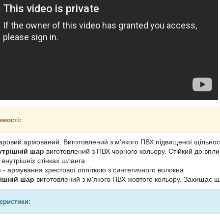
ивості:
ровий армований. Виготовлений з м'якого ПВХ підвищеної щільності
трішній шар
виготовлений з ПВХ чорного кольору. Стійкий до впл
 внутрішніх стінках шланга
р
- армування хрестової опліткою з синтетичного волокна
нішній шар
виготовлений з м'якого ПВХ жовтого кольору. Захищає шл
теристики: