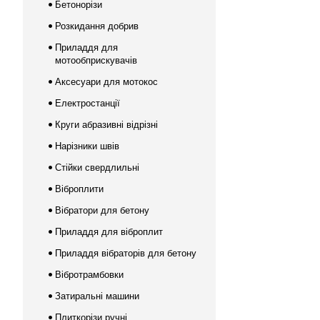
Бетонорізи
Розкидання добрив
Приладдя для
мотообприскувачів
Аксесуари для мотокос
Електростанції
Круги абразивні відрізні
Нарізники швів
Стійки свердлильні
Віброплити
Вібратори для бетону
Приладдя для віброплит
Приладдя вібраторів для бетону
Вібротрамбовки
Затиральні машини
Плиткорізи ручні