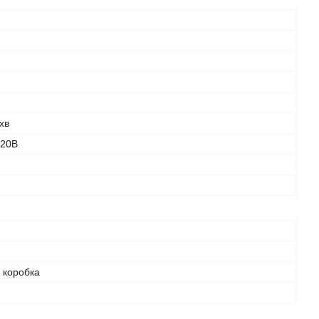
хв
220В
 коробка