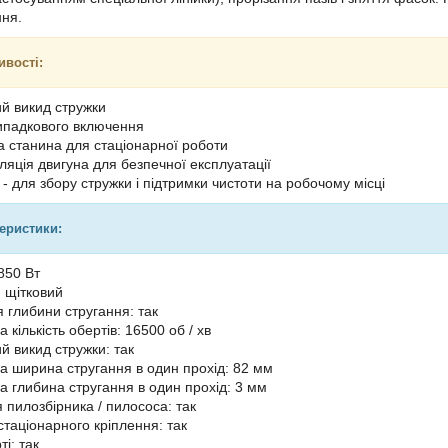
ння.
ивості:
й викид стружки
випадкового включення
 станина для стаціонарної роботи
ляція двигуна для безпечної експлуатації
- для збору стружки і підтримки чистоти на робочому місці
теристики:
850 Вт
: щітковий
 глибини стругання: так
кількість обертів: 16500 об / хв
 викид стружки: так
 ширина стругання в один прохід: 82 мм
 глибина стругання в один прохід: 3 мм
 пилозбірника / пилососа: так
стаціонарного кріплення: так
ті: так