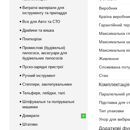
Витратні матеріали для
Виробник
інструменту та приладдя
Країна виробни
Все для Авто та СТО
Гарантійний тер
Драбини та вишка
Максимальна гл
Плиткорізи
Максимальна ши
Промислові (будівельні)
Максимальна кіл
пилососи, аксесуари для
будівельних пилососів
Живлення
Пуско-зарядні пристрої
Споживана поту
Стан
Ручний інструмент
Комплектація
Степлери, заклепувальники
Тельфери, лебідки, талі
Паралельний у
Шліфувальні та полірувальні
Підставка для с
машинки
Тип упаковки
Домкрати
Упор для вибірк
Штативи
Додаткові фун