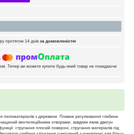
ру протягом 14 днів
за домовленістю
тежі. Тепер ви можете купити будь-який товар не покидаючи
ня пиломатеріалів з деревини. Плавне регулювання глибини
снащений вентиляційними отворами, завдяки яким двигун
ункції: стругання плоскій поверхні, стругання матеріалів під
к. Регулятор глибини стругання суміщений з рукояткою для більш