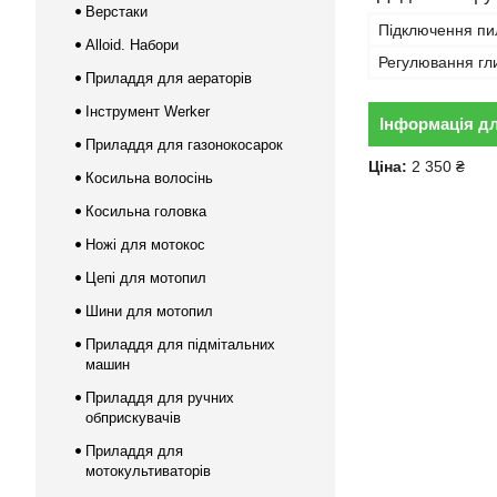
Верстаки
Підключення пи
Alloid. Набори
Регулювання гл
Приладдя для аераторів
Інструмент Werker
Інформація д
Приладдя для газонокосарок
Ціна:
2 350 ₴
Косильна волосінь
Косильна головка
Ножі для мотокос
Цепі для мотопил
Шини для мотопил
Приладдя для підмітальних
машин
Приладдя для ручних
обприскувачів
Приладдя для
мотокультиваторів