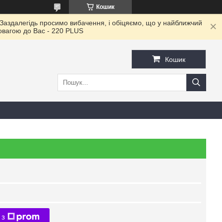
Кошик
 Заздалегідь просимо вибачення, і обіцяємо, що у найближчий
повагою до Ваc - 220 PLUS
Кошик
 з