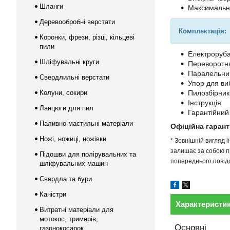
Шланги
Максимальна
Деревообробні верстати
Комплектація:
Коронки, фрези, різці, кільцеві
пили
Електроруба
Шліфувальні круги
Переворотна
Паралельний
Свердлильні верстати
Упор для виб
Колуни, сокири
Пилозбірник
Інструкція
Ланцюги для пил
Гарантійний
Паливно-мастильні матеріали
Офіційна гарант
Ножі, ножиці, ножівки
* Зовнішній вигляд 
залишає за собою пр
Підошви для полірувальних та
попереднього повідо
шліфувальних машин
Свердла та бури
Каністри
Характеристи
Витратні матеріали для
мотокос, тримерів,
Основні
газонокосарок