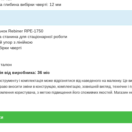
 глибина вибірки чверті: 12 мм
нок Rebiner RPE-1750
 станина для стаціонарної роботи
 упор з лінійкою
ірки чверті
 талон
ія від виробника: 36 міс
інструменту і комплектація може відрізнятися від наведеного на малюнку. Це
аво вносити зміни в конструкцію, комплектацію, зовнішній вигляд, технічне і 
млення користувача, з метою підвищення його споживчих якостей. Магазин не 
ки