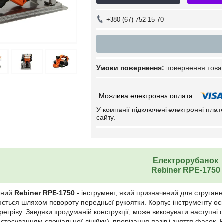
+380 (67) 752-15-70
повернення това
У компанії підключені електронні пла
сайту.
Електрорубанок
Rebiner RPE-1750
чний
Rebiner RPE-1750
- інструмент, який призначений для струган
юється шляхом повороту передньої рукоятки. Корпус інструменту о
егріву. Завдяки продуманій конструкції, може виконувати наступні ф
застосуванням спеціальної лінійки), прорізання пазів і зняття фасо