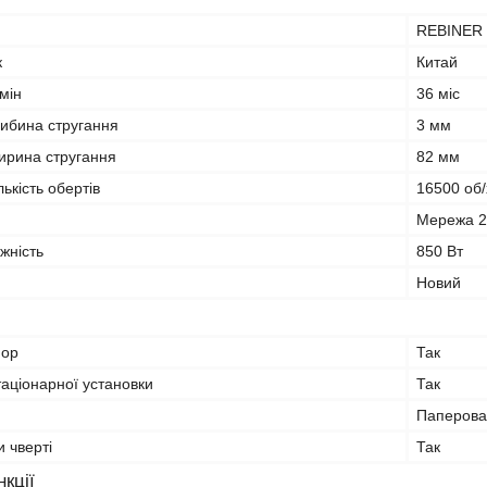
REBINER
к
Китай
мін
36 міс
ибина стругання
3 мм
рина стругання
82 мм
ькість обертів
16500 об/
Мережа 
жність
850 Вт
Новий
пор
Так
таціонарної установки
Так
Паперова
и чверті
Так
кції