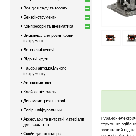
Все для саду та городу
Бензоінструменти
Компресори та пневматика
Вимірювально-розмітковий
інструмент
Бетонозмішувачі
Відрізні круги
Набори автомобільного
інструменту
Автокосметика
Клейові пістолети
Динамометричні ключі
Папір шліфувальний
Рубанок електри
Аксесуари та витратні матеріали
стругання здійсн
для верстатів
захищений від пер
Скоби для степлера
кутом 0°-45° (із 