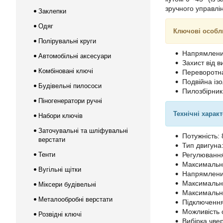
зручного управлі
Заклепки
Одяг
Ключові особл
Полірувальні круги
Напрямлени
Автомобільні аксесуари
Захист від 
Комбіновані ключі
Переворотна
Подвійна ізо
Будівельні пилососи
Пилозбірник 
Піногенератори ручні
Технічні харак
Набори ключів
Заточувальні та шліфувальні
Потужність: 
верстати
Тип двигуна
Тенти
Регулювання
Максимальна 
Вугільні щітки
Напрямлений
Максимальна
Міксери будівельні
Максимальна
Металообробні верстати
Підключення
Можливість 
Розвідні ключі
Вибірка чвер