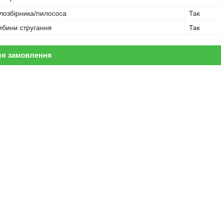
лозбірника/пилососа
Так
ибини стругання
Так
ля замовлення