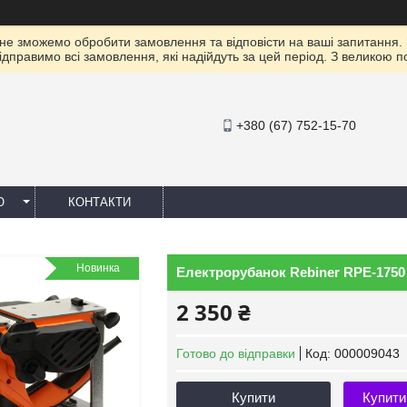
 не зможемо обробити замовлення та відповісти на ваші запитання.
ідправимо всі замовлення, які надійдуть за цей період. З великою 
+380 (67) 752-15-70
Ю
КОНТАКТИ
Новинка
Електрорубанок Rebiner RPE-1750
2 350 ₴
Готово до відправки
Код:
000009043
Купити
Купити