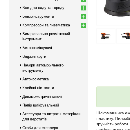
Все для саду та городу
Бензоінструменти
Компресори та пневматика
Вимірювально-розмітковий
інструмент
Бетонозмішувачі
Відрізні круги
Набори автомобільного
інструменту
Автокосметика
Клейові пістолети
Динамометричні ключі
Папір шліфувальний
Шліфмашинка ек
Аксесуари та витратні матеріали
пластику. Пилозб
для верстатів
зручність роботи.
Скоби для степлера
шліфувальних круг