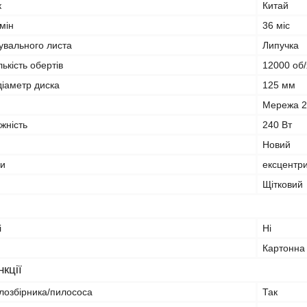
к
Китай
мін
36 міс
увального листа
Липучка
ькість обертів
12000 об/
іаметр диска
125 мм
Мережа 
жність
240 Вт
Новий
и
ексцентр
Щітковий
і
Ні
Картонна
кції
лозбірника/пилососа
Так