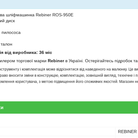
ова шліфмашинка Rebiner ROS-950E
ий диск
 пилососа
 талон
ія від виробника: 36 міс
дилером торгової марки
Rebiner
в Україні. Остерігайтесь підробок та
інструменту і комплектація може відрізнятися від наведеного на малюнку. Це
аво вносити зміни в конструкцію, комплектацію, зовнішній вигляд, технічне і 
млення користувача, з метою підвищення його споживчих якостей. Магазин не 
ки
REBINER