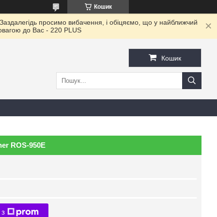
Кошик
 Заздалегідь просимо вибачення, і обіцяємо, що у найближчий
повагою до Ваc - 220 PLUS
Кошик
ner ROS-950E
 з