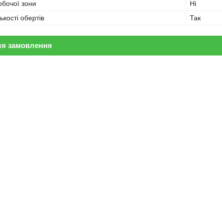
обочої зони
Ні
ькості обертів
Так
ля замовлення