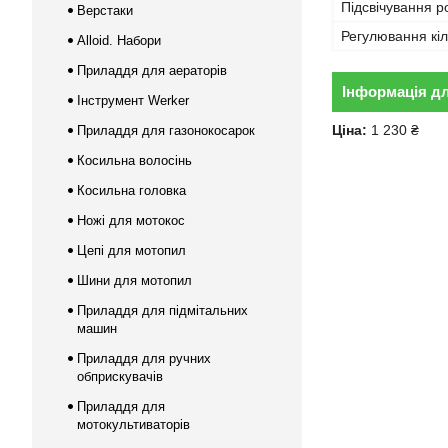
Підсвічування р
Верстаки
Регулювання кіл
Alloid. Набори
Приладдя для аераторів
Інформація д
Інструмент Werker
Ціна:
1 230 ₴
Приладдя для газонокосарок
Косильна волосінь
Косильна головка
Ножі для мотокос
Цепі для мотопил
Шини для мотопил
Приладдя для підмітальних
машин
Приладдя для ручних
обприскувачів
Приладдя для
мотокультиваторів