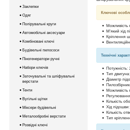
Заклепки
Ключові особл
Одяг
Полірувальні круги
Можливість 
М'який хід 
Автомобільні аксесуари
Кріплення ш
Комбіновані ключі
Вентиляційн
Будівельні пилососи
Технічні харак
Піногенератори ручні
Набори ключів
Потужність: 
Тип двигуна
Заточувальні та шліфувальні
Діаметр під
верстати
Пилозбірник:
Тенти
Можливість 
Регулювання
Вугільні щітки
Кількість об
Хід підошви
Міксери будівельні
Кількість отв
Металообробні верстати
Тип кріплен
Розвідні ключі