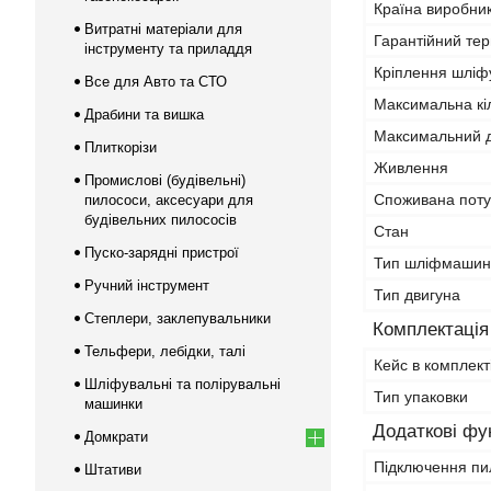
Країна виробни
Витратні матеріали для
Гарантійний тер
інструменту та приладдя
Кріплення шліф
Все для Авто та СТО
Максимальна кіл
Драбини та вишка
Максимальний д
Плиткорізи
Живлення
Промислові (будівельні)
Споживана поту
пилососи, аксесуари для
будівельних пилососів
Стан
Пуско-зарядні пристрої
Тип шліфмашин
Ручний інструмент
Тип двигуна
Степлери, заклепувальники
Комплектація
Тельфери, лебідки, талі
Кейс в комплект
Шліфувальні та полірувальні
Тип упаковки
машинки
Додаткові фун
Домкрати
Підключення пи
Штативи