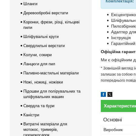
Комплектація:
Шланги
Деревообробні верстати
Ексцентрик
Шліфувальн
Коронки, фрези, різці, кільцеві
Пилозбірник
пили
Адаптер для
Шліфувальні круги
Інструкція
Гарантійний
Свердлильні верстати
Офіційна гарант
Колуни, сокири
Ми є офіційним 
Ланцюги для пил
* Зовнішній вигляд 
Паливно-мастильні матеріали
залишає за собою пр
попереднього повідо
Ножі, ножиці, ножівки
Підошви для полірувальних та
шліфувальних машин
Характеристи
Свердла та бури
Каністри
Основні
Витратні матеріали для
мотокос, тримерів,
Виробник
газонокосарок