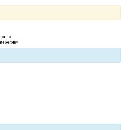
ащення
перегріву