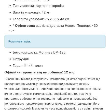
Тип упаковки: картонна коробка
Вага (в упаковці): 42 кг
Габарити упаковки: 75 х 58 х 43 см
*
Орієнтовна
вартість доставки Новою Поштою: 430
грн
Комплектація:
Бетономішалка Могилев БМ-125
Інструкція
Гарантійний талон
Офіційна гарантія від виробника: 12 міс
* Зовнішній вигляд інструменту і комплектація може відрізнятися від
наведеного на малюнку. Це викликано подальшим технічним
удосконаленням моделі. Виробник залишає за собою право вносити
зміни в конструкцію, комплектацію, зовнішній вигляд, технічне і
програмне забезпечення товару, не погіршуючи якість виробу, без
попереднього повідомлення користувача, з метою підвищення його
споживчих якостей. Магазин не несе відповідальність за зміни, внесені