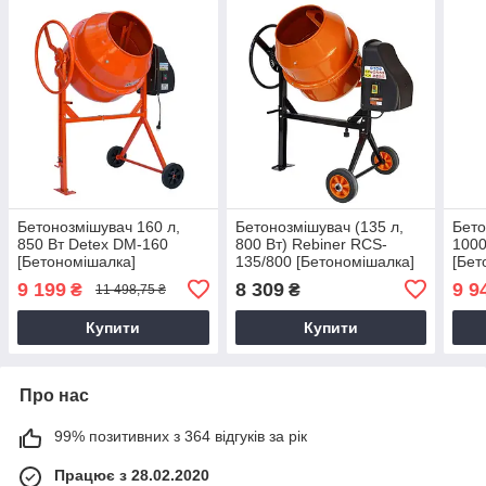
Бетонозмішувач 160 л,
Бетонозмішувач (135 л,
Бето
850 Вт Detex DM-160
800 Вт) Rebiner RCS-
1000
[Бетономішалка]
135/800 [Бетономішалка]
[Бет
9 199
8 309
9 9
₴
₴
11 498,75 ₴
Купити
Купити
Про нас
99% позитивних з 364 відгуків за рік
Працює з 28.02.2020