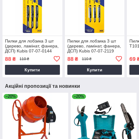
Пилки для лобзика 3 шт
Пилки для лобзика 3 шт
Пилк
(дерево, ламінат, фанера,
(дерево, ламінат, фанера,
T101
ДСП) Kubis 07-07-0144
ДСП) Kubis 07-07-2119
88
88
69
₴
₴
110 ₴
110 ₴
Купити
Купити
Акційні пропозиції та новинки
–20%
–20%