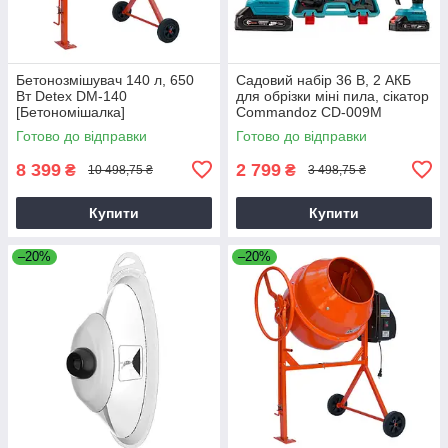
Бетонозмішувач 140 л, 650
Садовий набір 36 В, 2 АКБ
Вт Detex DM-140
для обрізки міні пила, сікатор
[Бетономішалка]
Commandoz CD-009M
Готово до відправки
Готово до відправки
8 399
2 799
₴
₴
10 498,75 ₴
3 498,75 ₴
Купити
Купити
–20%
–20%