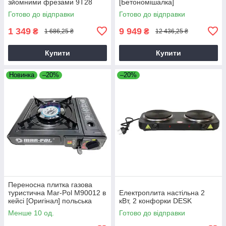
зйомними фрезами 9T28
[Бетономішалка]
Готово до відправки
Готово до відправки
1 349
9 949
₴
₴
1 686,25 ₴
12 436,25 ₴
Купити
Купити
Новинка
–20%
–20%
Переносна плитка газова
туристична Mar-Pol M90012 в
Електроплита настільна 2
кейсі [Оригінал] польська
кВт, 2 конфорки DESK
Менше 10 од.
Готово до відправки