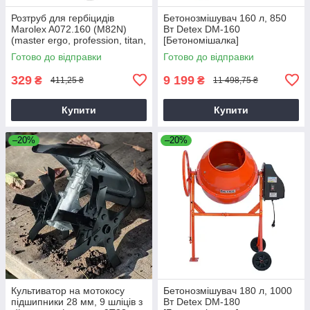
Розтруб для гербіцидів
Бетонозмішувач 160 л, 850
Marolex A072.160 (M82N)
Вт Detex DM-160
(master ergo, profession, titan,
[Бетономішалка]
x-line)
Готово до відправки
Готово до відправки
329
9 199
₴
₴
411,25 ₴
11 498,75 ₴
Купити
Купити
–20%
–20%
Культиватор на мотокосу
Бетонозмішувач 180 л, 1000
підшипники 28 мм, 9 шліців з
Вт Detex DM-180