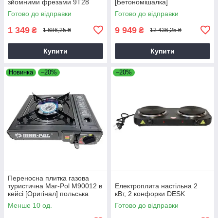
зйомними фрезами 9T28
[Бетономішалка]
Готово до відправки
Готово до відправки
1 349
9 949
₴
₴
1 686,25 ₴
12 436,25 ₴
Купити
Купити
Новинка
–20%
–20%
Переносна плитка газова
туристична Mar-Pol M90012 в
Електроплита настільна 2
кейсі [Оригінал] польська
кВт, 2 конфорки DESK
Менше 10 од.
Готово до відправки