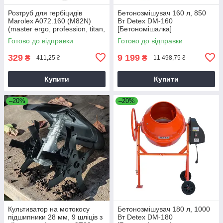
Розтруб для гербіцидів
Бетонозмішувач 160 л, 850
Marolex A072.160 (M82N)
Вт Detex DM-160
(master ergo, profession, titan,
[Бетономішалка]
x-line)
Готово до відправки
Готово до відправки
329
9 199
₴
₴
411,25 ₴
11 498,75 ₴
Купити
Купити
–20%
–20%
Культиватор на мотокосу
Бетонозмішувач 180 л, 1000
підшипники 28 мм, 9 шліців з
Вт Detex DM-180