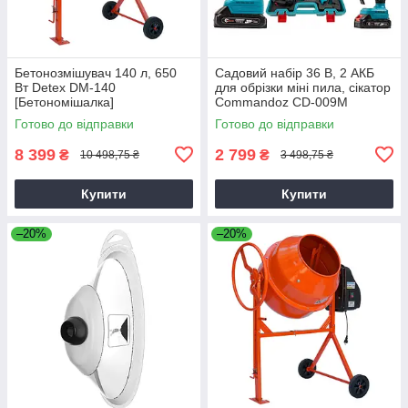
Бетонозмішувач 140 л, 650
Садовий набір 36 В, 2 АКБ
Вт Detex DM-140
для обрізки міні пила, сікатор
[Бетономішалка]
Commandoz CD-009M
Готово до відправки
Готово до відправки
8 399
2 799
₴
₴
10 498,75 ₴
3 498,75 ₴
Купити
Купити
–20%
–20%