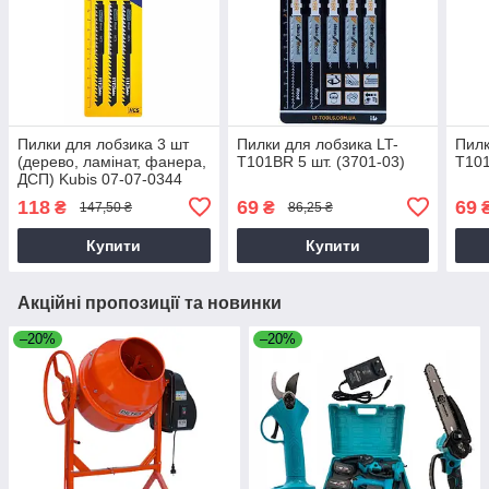
Пилки для лобзика 3 шт
Пилки для лобзика LT-
Пилк
(дерево, ламінат, фанера,
T101BR 5 шт. (3701-03)
T101
ДСП) Kubis 07-07-0344
118
69
69
₴
₴
147,50 ₴
86,25 ₴
Купити
Купити
Акційні пропозиції та новинки
–20%
–20%