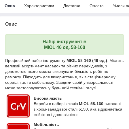
Опис
Характеристики
Доставка
Оплата
Умови п
Опис
Набір інструментів
MIOL 46 од. 58-160
Професійний набір інструменту
MIOL 58-160
(46 од.)
. Містить
великий асортимент насадок та різних перехідників, з
допомогою якого можна виконувати більшість робіт по
ремонту. Підходить для використання, як в стаціонарному
сервісі, так і в мобільному. Завдяки своїй універсальності
може застосовуватись у будь-якій технічні галузі.
Висока якість
Вироби в наборі ключів
MIOL 58-160
виконані
з хром-ванадієвої сталі 6150, яка відрізняється
стійкістю і довговічністю
Мобільність