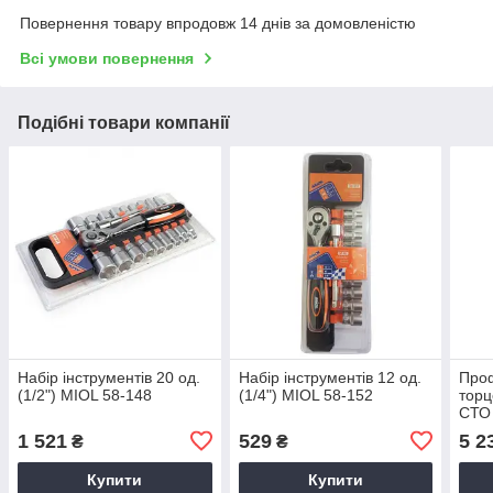
Повернення товару впродовж 14 днів за домовленістю
Всі умови повернення
Подібні товари компанії
Набір інструментів 20 од.
Набір інструментів 12 од.
Проф
(1/2") MIOL 58-148
(1/4") MIOL 58-152
торц
СТО 
3/8"
1 521
529
5 2
₴
₴
Купити
Купити