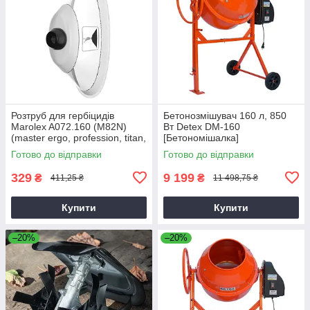
Розтруб для гербіцидів
Бетонозмішувач 160 л, 850
Marolex A072.160 (M82N)
Вт Detex DM-160
(master ergo, profession, titan,
[Бетономішалка]
x-line)
Готово до відправки
Готово до відправки
329
9 199
₴
₴
411,25 ₴
11 498,75 ₴
Купити
Купити
–20%
–20%