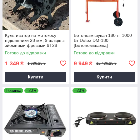
Культиватор на мотокосу
Бетонозмішувач 180 л, 1000
підшипники 28 мм, 9 шліців з
Вт Detex DM-180
зйомними фрезами 9T28
[Бетономішалка]
Готово до відправки
Готово до відправки
1 349
9 949
₴
₴
1 686,25 ₴
12 436,25 ₴
Купити
Купити
Новинка
–20%
–20%