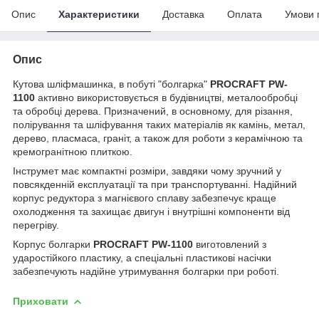
Опис
Характеристики
Доставка
Оплата
Умови 
Опис
Кутова шліфмашинка, в побуті "болгарка"
PROCRAFT PW-
1100
активно використовується в будівництві, металообробці
та обробці дерева. Призначений, в основному, для різання,
полірування та шліфування таких матеріалів як камінь, метал,
дерево, пласмаса, граніт, а також для роботи з керамічною та
кремогранітною плиткою.
Інструмет має компактні розміри, завдяки чому зручний у
повсякденній експлуатації та при транспортуванні. Надійний
корпус редуктора з магнієвого сплаву забезпечує краще
охолодження та захищає двигун і внутрішні компоненти від
перегріву.
Корпус болгарки
PROCRAFT PW-1100
виготовлений з
ударостійкого пластику, а спеціальні пластикові насічки
забезпечують надійне утримування болгарки при роботі.
Приховати