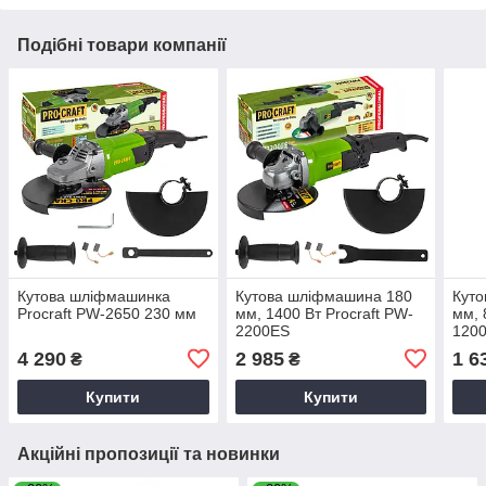
Подібні товари компанії
Кутова шліфмашинка
Кутова шліфмашина 180
Кут
Procraft PW-2650 230 мм
мм, 1400 Вт Procraft PW-
мм, 
2200ES
120
4 290
2 985
1 6
₴
₴
Купити
Купити
Акційні пропозиції та новинки