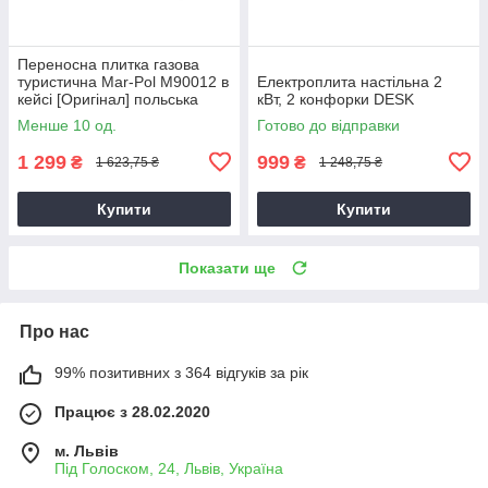
Переносна плитка газова
туристична Mar-Pol M90012 в
Електроплита настільна 2
кейсі [Оригінал] польська
кВт, 2 конфорки DESK
Менше 10 од.
Готово до відправки
1 299
999
₴
₴
1 623,75 ₴
1 248,75 ₴
Купити
Купити
Показати ще
Про нас
99% позитивних з 364 відгуків за рік
Працює з 28.02.2020
м. Львів
Під Голоском, 24, Львів, Україна