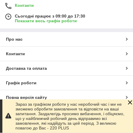
Контакти
Сьогодні працює з 09:00 до 17:30
Показати весь графік роботи
Про нас
Контакти
Доставка та оплата
Графік роботи
Повна версія сайту
Зараз за графіком роботи у нас неробочий час і ми не
зможемо обробити замовлення та відповісти на ваші
Сайт створено на маркетплейсі
Prom.ua
запитання. Заздалегідь просимо вибачення, і обіцяємо,
що у найближчий робочий день відправимо всі
замовлення, які надійдуть за цей період. З великою
Політика конфіденційності
повагою до Ваc - 220 PLUS