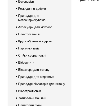
Ціна:
1 410 ₴
Бетонорізи
Розкидання добрив
Приладдя для
мотообприскувачів
Аксесуари для мотокос
Електростанції
Круги абразивні відрізні
Нарізники швів
Стійки свердлильні
Віброплити
Вібратори для бетону
Приладдя для віброплит
Приладдя вібраторів для бетону
Вібротрамбовки
Затиральні машини
Плиткорізи ручні