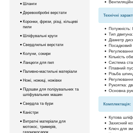
Вентиляційн
Шланги
Деревообробні верстати
Технічні харак
Коронки, фрези, різці, кільцеві
пили
Потужність: 
Тип двигуна
Шліфувальні круги
Діаметр дис
Свердлильні верстати
Посадковий 
Регулювання 
Колуни, сокири
Кількість обе
Система стаб
Ланцюги для пил
Плавний пуск
Паливно-мастильні матеріали
Різьба шпин
Регулювання
Ножі, ножиці, ножівки
Рукоятка: д
Підошви для полірувальних та
Основна рук
шліфувальних машин
Свердла та бури
Комплектація:
Каністри
Кутова шлі
Витратні матеріали для
Захисний ко
мотокос, тримерів,
Ключ для з
газонокосарок