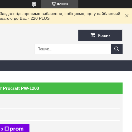
Кошик
 Заздалегідь просимо вибачення, і обіцяємо, що у найближчий
повагою до Ваc - 220 PLUS
Кошик
 Procraft PW-1200
 з