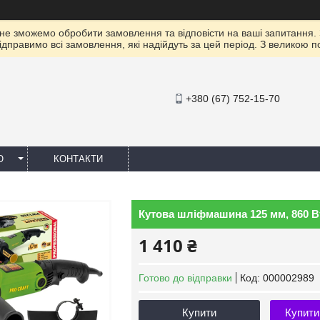
 не зможемо обробити замовлення та відповісти на ваші запитання.
ідправимо всі замовлення, які надійдуть за цей період. З великою 
+380 (67) 752-15-70
Ю
КОНТАКТИ
Кутова шліфмашина 125 мм, 860 Вт
1 410 ₴
Готово до відправки
Код:
000002989
Купити
Купити