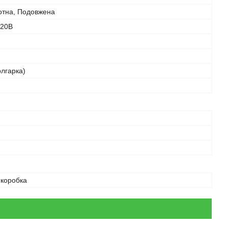
отна, Подовжена
220В
олгарка)
 коробка