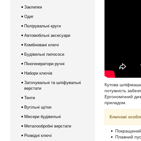
Заклепки
Одяг
Полірувальні круги
Автомобільні аксесуари
Комбіновані ключі
Будівельні пилососи
Піногенератори ручні
Набори ключів
Заточувальні та шліфувальні
Кутова шліфмаш
верстати
потужність забез
Ергономічний диз
Тенти
приладом.
Вугільні щітки
Міксери будівельні
Ключові особл
Металообробні верстати
Покращений 
Розвідні ключі
Плавний пус