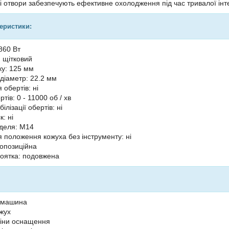
і отвори забезпечують ефективне охолодження під час тривалої інт
теристики:
860 Вт
: щітковий
ку: 125 мм
діаметр: 22.2 мм
обертів: ні
ртів: 0 - 11000 об / хв
ілізації обертів: ні
: ні
деля: М14
 положення кожуха без інструменту: ні
вопозиційна
оятка: подовжена
фмашина
жух
міни оснащення