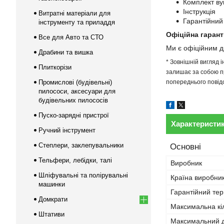
Комплект ву
Інструкція
Витратні матеріали для
Гарантійний
інструменту та приладдя
Офіційна гарант
Все для Авто та СТО
Ми є офіційним 
Драбини та вишка
* Зовнішній вигляд 
Плиткорізи
залишає за собою пр
Промислові (будівельні)
попереднього повідо
пилососи, аксесуари для
будівельних пилососів
Пуско-зарядні пристрої
Характеристи
Ручний інструмент
Степлери, заклепувальники
Основні
Тельфери, лебідки, талі
Виробник
Шліфувальні та полірувальні
Країна виробни
машинки
Гарантійний тер
Домкрати
Максимальна кіл
Штативи
Максимальний д