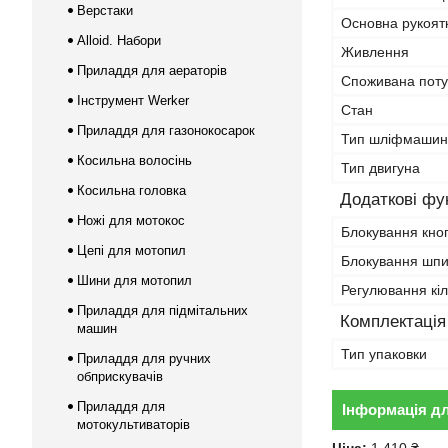
Верстаки
Основна рукоят
Alloid. Набори
Живлення
Приладдя для аераторів
Споживана поту
Інструмент Werker
Стан
Приладдя для газонокосарок
Тип шліфмашин
Косильна волосінь
Тип двигуна
Косильна головка
Додаткові фун
Ножі для мотокос
Блокування кно
Цепі для мотопил
Блокування шп
Шини для мотопил
Регулювання кіл
Приладдя для підмітальних
Комплектація
машин
Тип упаковки
Приладдя для ручних
обприскувачів
Приладдя для
Інформація д
мотокультиваторів