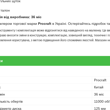
гільних щіток
 талон
ія від виробника: 36 міс
дилером торгової марки
Procraft
в Україні. Остерігайтесь підробок та
інструменту і комплектація може відрізнятися від наведеного на малюнку. Це
аво вносити зміни в конструкцію, комплектацію, зовнішній вигляд, технічне і 
млення користувача, з метою підвищення його споживчих якостей. Магазин не 
ки
Procraft
к
Китай
мін
36 міс
ькість обертів
11000 об/
іаметр диска
125 мм