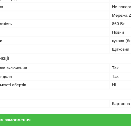
ка
Не повор
Мережа 
жність
860 Вт
Новий
и
кутова (б
Щітковий
кції
пки включення
Так
инделя
Так
ькості обертів
Ні
Картонна
ля замовлення