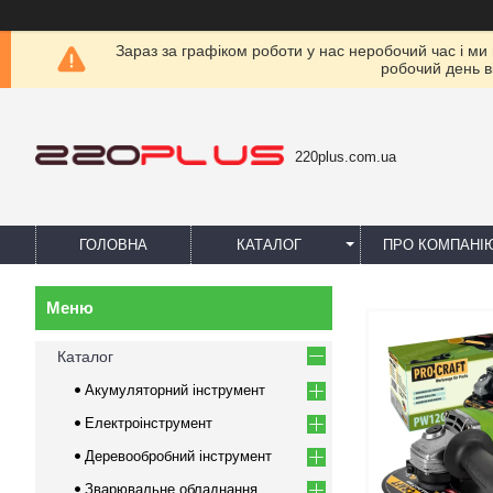
Зараз за графіком роботи у нас неробочий час і ми
робочий день в
220plus.com.ua
ГОЛОВНА
КАТАЛОГ
ПРО КОМПАНІ
Каталог
Акумуляторний інструмент
Електроінструмент
Деревообробний інструмент
Зварювальне обладнання