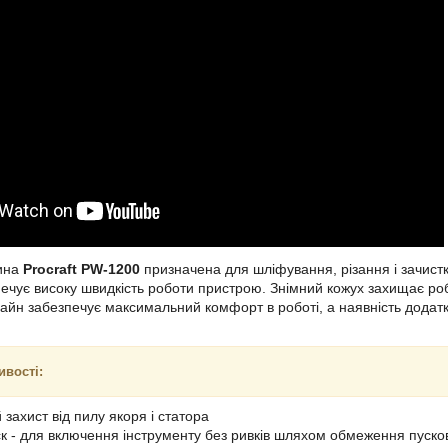
ина
Procraft PW-1200
призначена для шліфування, різання і зачистк
печує високу швидкість роботи пристрою. Знімний кожух захищає робі
айн забезпечує максимальний комфорт в роботі, а наявність додатко
ивості:
захист від пилу якоря і статора
к - для включення інструменту без ривків шляхом обмеження пуск