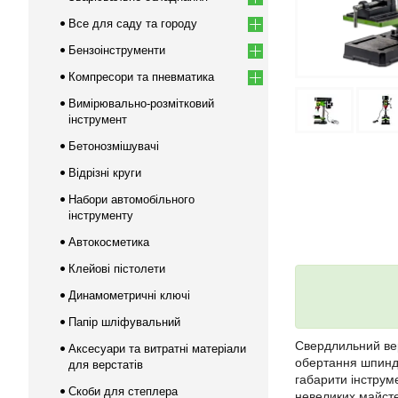
Все для саду та городу
Бензоінструменти
Компресори та пневматика
Вимірювально-розмітковий
інструмент
Бетонозмішувачі
Відрізні круги
Набори автомобільного
інструменту
Автокосметика
Клейові пістолети
Динамометричні ключі
Папір шліфувальний
Свердлильний ве
Аксесуари та витратні матеріали
обертання шпинде
для верстатів
габарити інструме
Скоби для степлера
невеликих майст