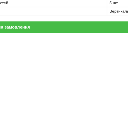
остей
5 шт.
Вертикал
ля замовлення