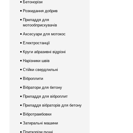
Бетонорізи
Розкидання добрив
Приладдя для
мотообприскувачів
Аксесуари для мотокос
Електростанції
Круги абразивні відрізні
Нарізники швів
Стійки свердлильні
Віброплити
Вібратори для бетону
Приладдя для віброплит
Приладдя вібраторів для бетону
Вібротрамбовки
Затиральні машини
Плиткорізи ручні