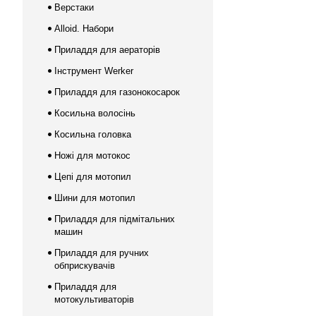
Верстаки
Alloid. Набори
Приладдя для аераторів
Інструмент Werker
Приладдя для газонокосарок
Косильна волосінь
Косильна головка
Ножі для мотокос
Цепі для мотопил
Шини для мотопил
Приладдя для підмітальних
машин
Приладдя для ручних
обприскувачів
Приладдя для
мотокультиваторів