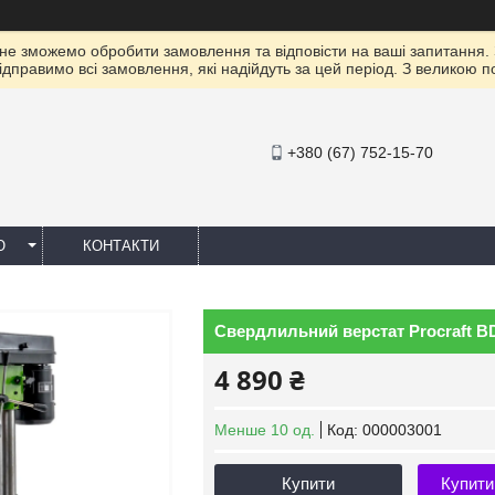
 не зможемо обробити замовлення та відповісти на ваші запитання.
ідправимо всі замовлення, які надійдуть за цей період. З великою 
+380 (67) 752-15-70
Ю
КОНТАКТИ
Свердлильний верстат Procraft B
4 890 ₴
Менше 10 од.
Код:
000003001
Купити
Купити