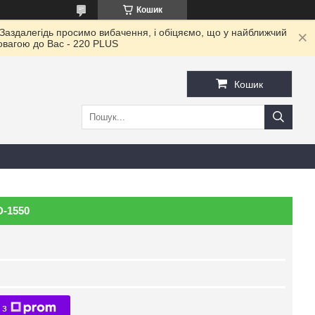
Кошик
 Заздалегідь просимо вибачення, і обіцяємо, що у найближчий
повагою до Ваc - 220 PLUS
Кошик
D-1550
 з