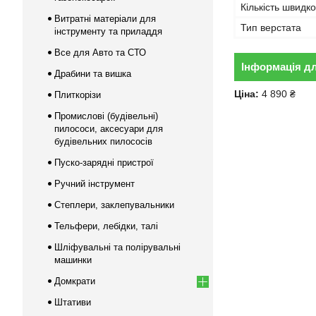
Кількість швидк
Витратні матеріали для
Тип верстата
інструменту та приладдя
Все для Авто та СТО
Інформація д
Драбини та вишка
Ціна:
4 890 ₴
Плиткорізи
Промислові (будівельні)
пилососи, аксесуари для
будівельних пилососів
Пуско-зарядні пристрої
Ручний інструмент
Степлери, заклепувальники
Тельфери, лебідки, талі
Шліфувальні та полірувальні
машинки
Домкрати
Штативи