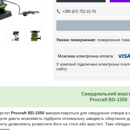
+380 (67) 752-15-70
повернення това
У компанії підключені електронні пла
сайту.
Свердлильний верс
Procraft BD-1550
рстат
Procraft BD-1550
використовується для свердління отворів в 
ля дають можливість підібрати оптимальну швидкість обертання для 
нту дозволяють розмістити його на столі або верстаті. Таке обладн
ернях.