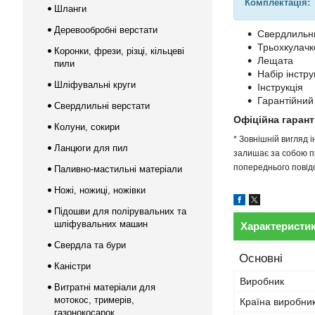
Комплектація:
Шланги
Деревообробні верстати
Свердлильн
Трьохкулачк
Коронки, фрези, різці, кільцеві
Лещата
пили
Набір інстру
Шліфувальні круги
Інструкція
Гарантійний
Свердлильні верстати
Офіційна гарант
Колуни, сокири
* Зовнішній вигляд 
Ланцюги для пил
залишає за собою пр
попереднього повідо
Паливно-мастильні матеріали
Ножі, ножиці, ножівки
Підошви для полірувальних та
шліфувальних машин
Характеристи
Свердла та бури
Основні
Каністри
Виробник
Витратні матеріали для
мотокос, тримерів,
Країна виробни
газонокосарок