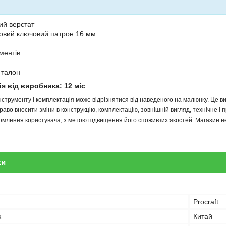
ий верстат
овий ключовий патрон 16 мм
ментів
 талон
ія від виробника: 12 міс
інструменту і комплектація може відрізнятися від наведеного на малюнку. Це
аво вносити зміни в конструкцію, комплектацію, зовнішній вигляд, технічне і 
млення користувача, з метою підвищення його споживчих якостей. Магазин не 
ки
Procraft
к
Китай