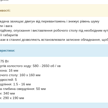
ивості:
едача захищає двигун від перевантажень і знижує рівень шуму
и і вага
підйому, опускання і виставлення робочого столу під необхідним кут
її габаритів
пази в станині дозволяють встановлювати затискне обладнання, щоб
теристики:
375 Вт
ертів холостого ходу: 580 - 2650 об / хв
рона: 16 мм
очого столу: 160 х 160 мм
идкостей: 5
дління: 1.5 - 16 мм
 глибина свердління: 50 мм
ки: 340 мм
и: 290 х 190 мм