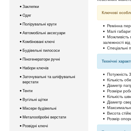
Заклепки
Ключові особл
Одяг
Полірувальні круги
Ремінна пер
Малі габарит
Автомобільні аксесуари
Можливість 
Комбіновані ключі
залежності від 
Спеціальні 
Будівельні пилососи
Піногенератори ручні
Технічні харак
Набори ключів
Потужність 
Заточувальні та шліфувальні
Кількість об
верстати
Діаметр пат
Тенти
Розміри роб
Кількість шв
Вугільні щітки
Діаметр свер
Максимальна
Міксери будівельні
Висота стій
Металообробні верстати
Розмір опор
Розвідні ключі