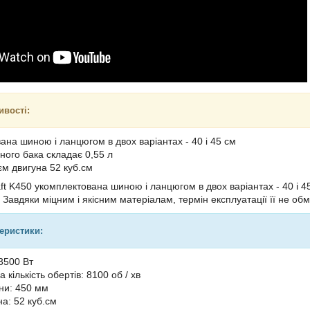
ивості:
ана шиною і ланцюгом в двох варіантах - 40 і 45 см
ного бака складає 0,55 л
єм двигуна 52 куб.см
ft K450 укомплектована шиною і ланцюгом в двох варіантах - 40 і 45
т. Завдяки міцним і якісним матеріалам, термін експлуатації її не о
теристики:
 3500 Вт
кількість обертів: 8100 об / хв
ни: 450 мм
а: 52 куб.см