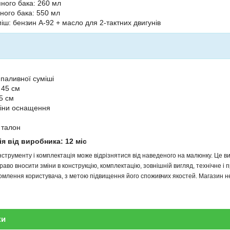
ного бака: 260 мл
ного бака: 550 мл
іш: бензин А-92 + масло для 2-тактних двигунів
 паливної суміші
 45 см
5 см
міни оснащення
 талон
ія від виробника: 12 міс
інструменту і комплектація може відрізнятися від наведеного на малюнку. Це
аво вносити зміни в конструкцію, комплектацію, зовнішній вигляд, технічне і 
млення користувача, з метою підвищення його споживчих якостей. Магазин не 
ки