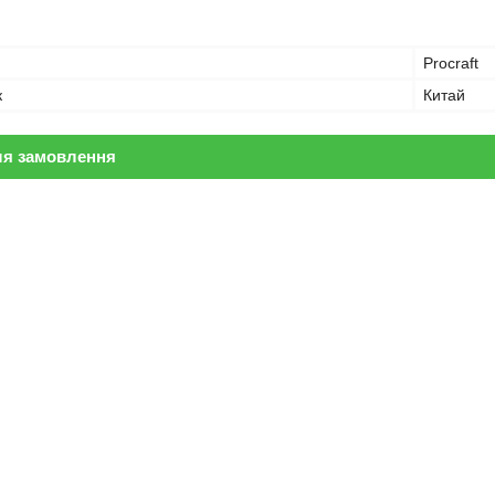
Procraft
к
Китай
ля замовлення