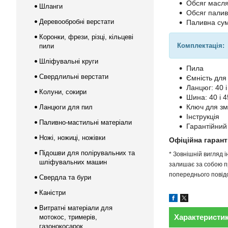
Обсяг масля
Шланги
Обсяг палив
Деревообробні верстати
Паливна сум
Коронки, фрези, різці, кільцеві
Комплектація:
пили
Шліфувальні круги
Пила
Свердлильні верстати
Ємність для
Ланцюг: 40 і
Колуни, сокири
Шина: 40 і 4
Ключ для з
Ланцюги для пил
Інструкція
Паливно-мастильні матеріали
Гарантійний
Ножі, ножиці, ножівки
Офіційна гарант
Підошви для полірувальних та
* Зовнішній вигляд 
шліфувальних машин
залишає за собою пр
попереднього повідо
Свердла та бури
Каністри
Витратні матеріали для
Характеристи
мотокос, тримерів,
газонокосарок