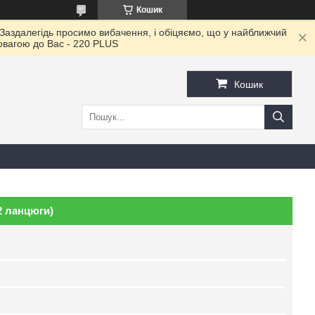
Кошик
 Заздалегідь просимо вибачення, і обіцяємо, що у найближчий
повагою до Ваc - 220 PLUS
Кошик
2 ланцюги)