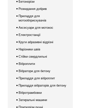
Бетонорізи
Розкидання добрив
Приладдя для
мотообприскувачів
Аксесуари для мотокос
Електростанції
Круги абразивні відрізні
Нарізники швів
Стійки свердлильні
Віброплити
Вібратори для бетону
Приладдя для віброплит
Приладдя вібраторів для бетону
Вібротрамбовки
Затиральні машини
Плиткорізи ручні