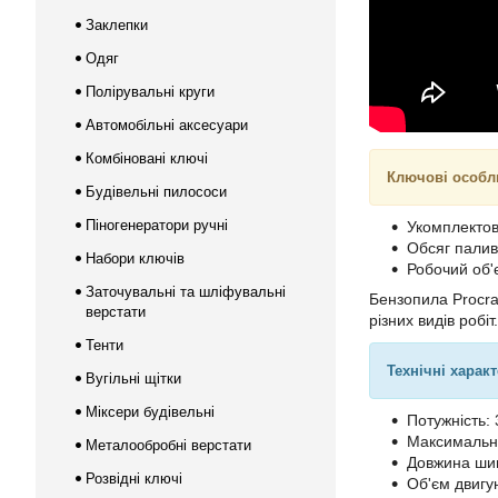
Заклепки
Одяг
Полірувальні круги
Автомобільні аксесуари
Комбіновані ключі
Ключові особл
Будівельні пилососи
Піногенератори ручні
Укомплектов
Обсяг палив
Набори ключів
Робочий об'
Заточувальні та шліфувальні
Бензопила Procra
верстати
різних видів робі
Тенти
Технічні харак
Вугільні щітки
Міксери будівельні
Потужність:
Максимальна 
Металообробні верстати
Довжина ши
Розвідні ключі
Об'єм двигун