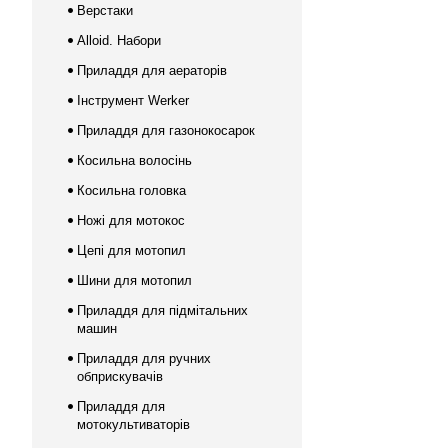
Верстаки
Alloid. Набори
Приладдя для аераторів
Інструмент Werker
Приладдя для газонокосарок
Косильна волосінь
Косильна головка
Ножі для мотокос
Цепі для мотопил
Шини для мотопил
Приладдя для підмітальних
машин
Приладдя для ручних
обприскувачів
Приладдя для
мотокультиваторів