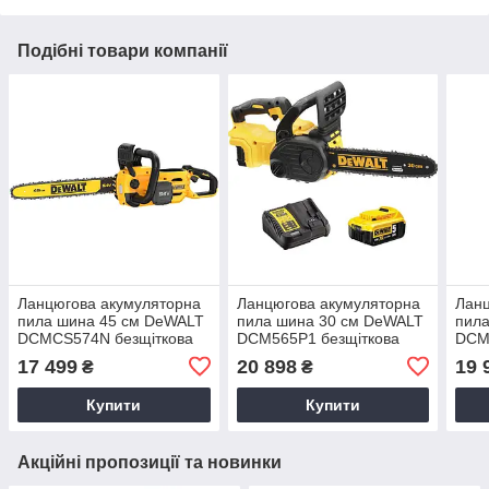
Подібні товари компанії
Ланцюгова акумуляторна
Ланцюгова акумуляторна
Ланц
пила шина 45 см DeWALT
пила шина 30 см DeWALT
пил
DCMCS574N безщіткова
DCM565P1 безщіткова
DCM
(без АКБ та ЗП)
(без
17 499
20 898
19 
₴
₴
Купити
Купити
Акційні пропозиції та новинки