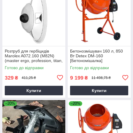
Розтруб для гербіцидів
Бетонозмішувач 160 л, 850
Marolex A072.160 (M82N)
Вт Detex DM-160
(master ergo, profession, titan,
[Бетономішалка]
x-line)
Готово до відправки
Готово до відправки
329
9 199
₴
₴
411,25 ₴
11 498,75 ₴
Купити
Купити
–20%
–20%