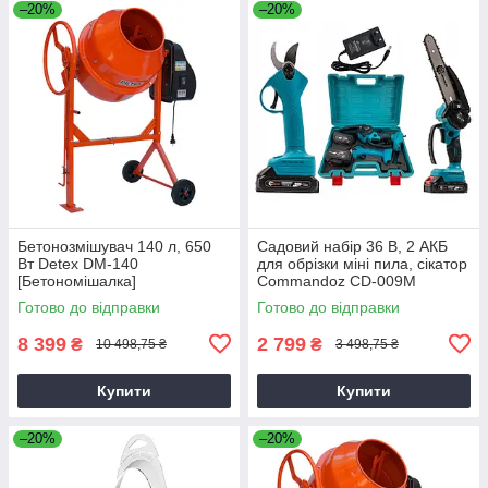
–20%
–20%
Бетонозмішувач 140 л, 650
Садовий набір 36 В, 2 АКБ
Вт Detex DM-140
для обрізки міні пила, сікатор
[Бетономішалка]
Commandoz CD-009M
Готово до відправки
Готово до відправки
8 399
2 799
₴
₴
10 498,75 ₴
3 498,75 ₴
Купити
Купити
–20%
–20%