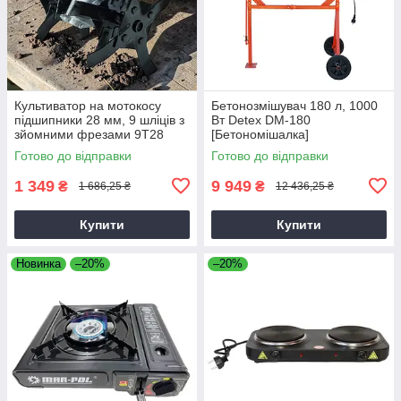
Культиватор на мотокосу
Бетонозмішувач 180 л, 1000
підшипники 28 мм, 9 шліців з
Вт Detex DM-180
зйомними фрезами 9T28
[Бетономішалка]
Готово до відправки
Готово до відправки
1 349
9 949
₴
₴
1 686,25 ₴
12 436,25 ₴
Купити
Купити
Новинка
–20%
–20%