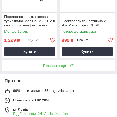
Переносна плитка газова
туристична Mar-Pol M90012 в
Електроплита настільна 2
кейсі [Оригінал] польська
кВт, 2 конфорки DESK
Менше 10 од.
Готово до відправки
1 299
999
₴
₴
1 623,75 ₴
1 248,75 ₴
Купити
Купити
Показати ще
Про нас
99% позитивних з 364 відгуків за рік
Працює з 28.02.2020
м. Львів
Під Голоском, 24, Львів, Україна