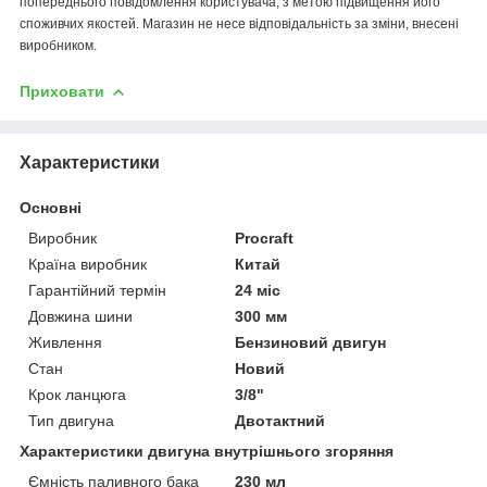
попереднього повідомлення користувача, з метою підвищення його
споживчих якостей. Магазин не несе відповідальність за зміни, внесені
виробником.
Приховати
Характеристики
Основні
Виробник
Procraft
Країна виробник
Китай
Гарантійний термін
24 міс
Довжина шини
300 мм
Живлення
Бензиновий двигун
Стан
Новий
Крок ланцюга
3/8"
Тип двигуна
Двотактний
Характеристики двигуна внутрішнього згоряння
Ємність паливного бака
230 мл