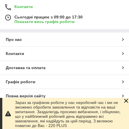
Контакти
Сьогодні працює з 09:00 до 17:30
Показати весь графік роботи
Про нас
Контакти
Доставка та оплата
Графік роботи
Повна версія сайту
Зараз за графіком роботи у нас неробочий час і ми не
зможемо обробити замовлення та відповісти на ваші
Сайт створено на маркетплейсі
Prom.ua
запитання. Заздалегідь просимо вибачення, і обіцяємо,
що у найближчий робочий день відправимо всі
замовлення, які надійдуть за цей період. З великою
Політика конфіденційності
повагою до Ваc - 220 PLUS