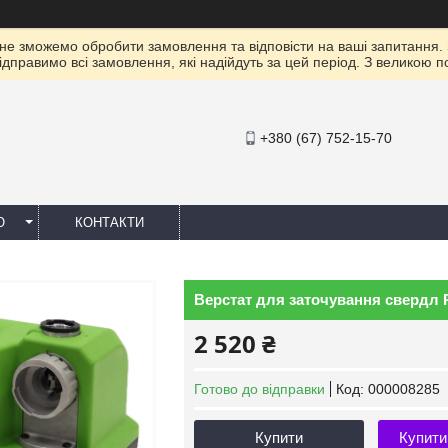
 не зможемо обробити замовлення та відповісти на ваші запитання.
ідправимо всі замовлення, які надійдуть за цей період. З великою 
+380 (67) 752-15-70
Ю
КОНТАКТИ
Верстат для заточування свердл P
2 520 ₴
Готово до відправки
Код:
000008285
Купити
Купити