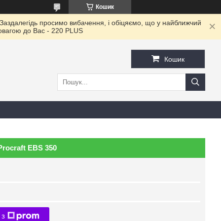
Кошик
 Заздалегідь просимо вибачення, і обіцяємо, що у найближчий
повагою до Ваc - 220 PLUS
Кошик
rocraft EBS 350
 з