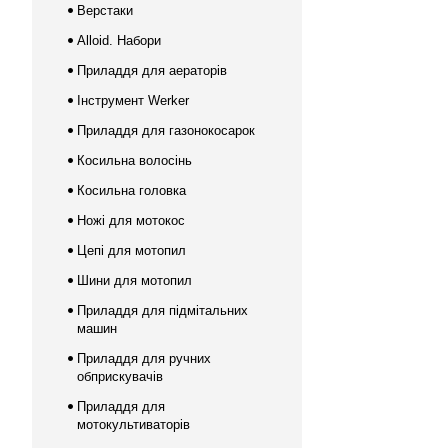
Верстаки
Alloid. Набори
Приладдя для аераторів
Інструмент Werker
Приладдя для газонокосарок
Косильна волосінь
Косильна головка
Ножі для мотокос
Цепі для мотопил
Шини для мотопил
Приладдя для підмітальних
машин
Приладдя для ручних
обприскувачів
Приладдя для
мотокультиваторів