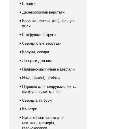
Шланги
Деревообробні верстати
Коронки, фрези, різці, кільцеві
пили
Шліфувальні круги
Свердлильні верстати
Колуни, сокири
Ланцюги для пил
Паливно-мастильні матеріали
Ножі, ножиці, ножівки
Підошви для полірувальних та
шліфувальних машин
Свердла та бури
Каністри
Витратні матеріали для
мотокос, тримерів,
газонокосарок