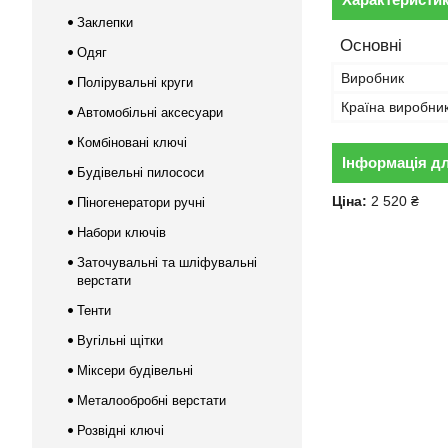
Заклепки
Основні
Одяг
Виробник
Полірувальні круги
Країна виробни
Автомобільні аксесуари
Комбіновані ключі
Інформація д
Будівельні пилососи
Ціна:
2 520 ₴
Піногенератори ручні
Набори ключів
Заточувальні та шліфувальні
верстати
Тенти
Вугільні щітки
Міксери будівельні
Металообробні верстати
Розвідні ключі