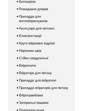
Бетонорізи
Розкидання добрив
Приладдя для
мотообприскувачів
Аксесуари для мотокос
Електростанції
Круги абразивні відрізні
Нарізники швів
Стійки свердлильні
Віброплити
Вібратори для бетону
Приладдя для віброплит
Приладдя вібраторів для бетону
Вібротрамбовки
Затиральні машини
Плиткорізи ручні