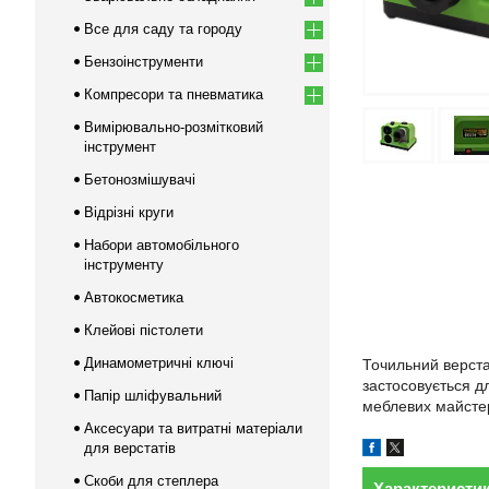
Все для саду та городу
Бензоінструменти
Компресори та пневматика
Вимірювально-розмітковий
інструмент
Бетонозмішувачі
Відрізні круги
Набори автомобільного
інструменту
Автокосметика
Клейові пістолети
Динамометричні ключі
Точильний верст
застосовується д
Папір шліфувальний
меблевих майстер
Аксесуари та витратні матеріали
для верстатів
Скоби для степлера
Характеристи