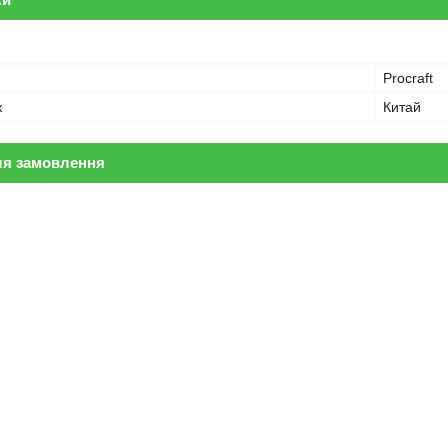
Procraft
к
Китай
ля замовлення