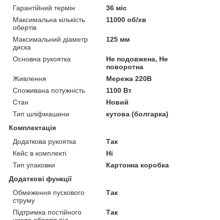
Гарантійний термін
36 міс
Максимальна кількість
11000 об/хв
обертів
Максимальний діаметр
125 мм
диска
Основна рукоятка
Не подовжена, Не
поворотна
Живлення
Мережа 220В
Споживана потужність
1100 Вт
Стан
Новий
Тип шліфмашини
кутова (болгарка)
Комплектація
Додаткова рукоятка
Так
Кейс в комплекті
Ні
Тип упаковки
Картонна коробка
Додаткові функції
Обмеження пускового
Так
струму
Підтримка постійного
Так
числа обертів під