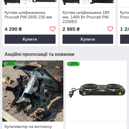
Кутова шліфмашинка
Кутова шліфмашина 180
Кут
Procraft PW-2650 230 мм
мм, 1400 Вт Procraft PW-
Proc
2200ES
4 290
2 985
1 2
₴
₴
Купити
Купити
Акційні пропозиції та новинки
–20%
–20%
Культиватор на мотокосу