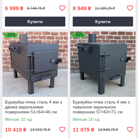
6 999
8 949
₴
₴
8 748,75 ₴
11 186,25 ₴
Купити
Купити
–20%
–20%
Буржуйка-пічка сталь 4 мм з
Буржуйка-пічка сталь 4 мм з
двома варильними
чавунною варильною
поверхнями 51×64×46 см
поверхнею 57×63×71 см
Менше 10 од.
Менше 10 од.
10 419
11 079
₴
₴
13 023,75 ₴
13 848,75 ₴