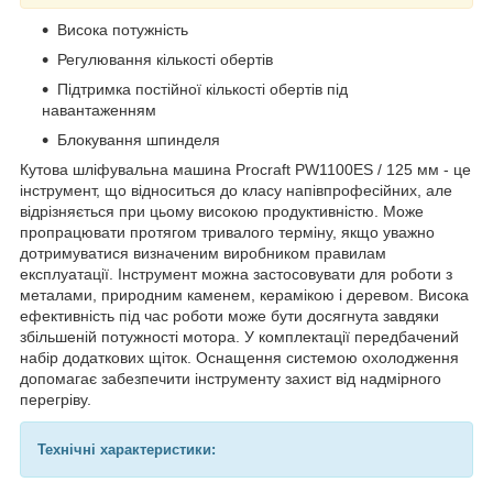
Висока потужність
Регулювання кількості обертів
Підтримка постійної кількості обертів під
навантаженням
Блокування шпинделя
Кутова шліфувальна машина Procraft PW1100ES / 125 мм - це
інструмент, що відноситься до класу напівпрофесійних, але
відрізняється при цьому високою продуктивністю. Може
пропрацювати протягом тривалого терміну, якщо уважно
дотримуватися визначеним виробником правилам
експлуатації. Інструмент можна застосовувати для роботи з
металами, природним каменем, керамікою і деревом. Висока
ефективність під час роботи може бути досягнута завдяки
збільшеній потужності мотора. У комплектації передбачений
набір додаткових щіток. Оснащення системою охолодження
допомагає забезпечити інструменту захист від надмірного
перегріву.
Технічні характеристики: