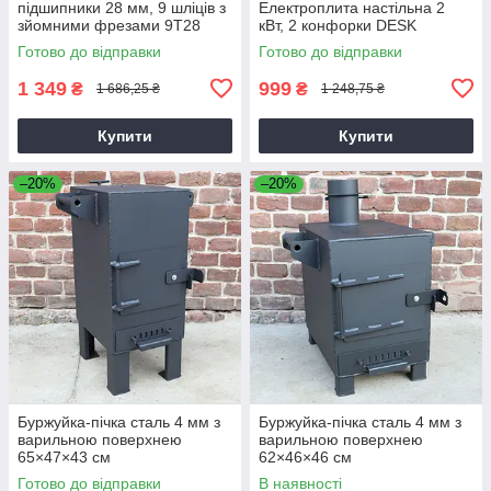
підшипники 28 мм, 9 шліців з
Електроплита настільна 2
зйомними фрезами 9T28
кВт, 2 конфорки DESK
Готово до відправки
Готово до відправки
1 349
999
₴
₴
1 686,25 ₴
1 248,75 ₴
Купити
Купити
–20%
–20%
Буржуйка-пічка сталь 4 мм з
Буржуйка-пічка сталь 4 мм з
варильною поверхнею
варильною поверхнею
65×47×43 см
62×46×46 см
Готово до відправки
В наявності