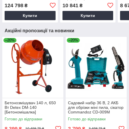
DWH051
124 798
10 841
8 6
₴
₴
Купити
Купити
Акційні пропозиції та новинки
–20%
–20%
Бетонозмішувач 140 л, 650
Садовий набір 36 В, 2 АКБ
Вт Detex DM-140
для обрізки міні пила, сікатор
[Бетономішалка]
Commandoz CD-009M
Готово до відправки
Готово до відправки
8 399
2 799
₴
₴
10 498,75 ₴
3 498,75 ₴