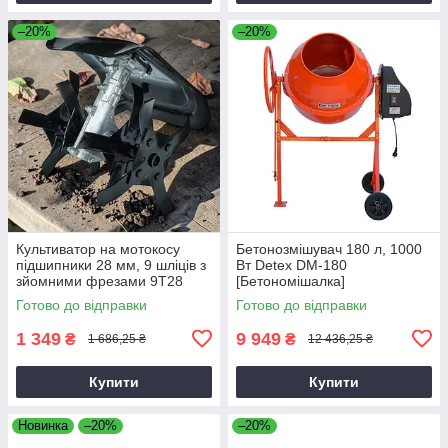
–20%
–20%
Культиватор на мотокосу
Бетонозмішувач 180 л, 1000
підшипники 28 мм, 9 шліців з
Вт Detex DM-180
зйомними фрезами 9T28
[Бетономішалка]
Готово до відправки
Готово до відправки
1 349
9 949
₴
₴
1 686,25 ₴
12 436,25 ₴
Купити
Купити
Новинка
–20%
–20%