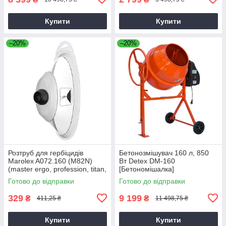
Купити
Купити
–20%
–20%
Розтруб для гербіцидів
Бетонозмішувач 160 л, 850
Marolex A072.160 (M82N)
Вт Detex DM-160
(master ergo, profession, titan,
[Бетономішалка]
x-line)
Готово до відправки
Готово до відправки
329
9 199
₴
₴
411,25 ₴
11 498,75 ₴
Купити
Купити