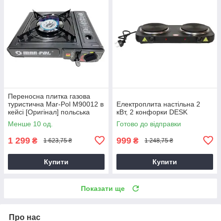
Переносна плитка газова
туристична Mar-Pol M90012 в
Електроплита настільна 2
кейсі [Оригінал] польська
кВт, 2 конфорки DESK
Менше 10 од.
Готово до відправки
1 299
999
₴
₴
1 623,75 ₴
1 248,75 ₴
Купити
Купити
Показати ще
Про нас