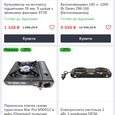
Культиватор на мотокосу
Бетонозмішувач 180 л, 1000
підшипники 28 мм, 9 шліців з
Вт Detex DM-180
зйомними фрезами 9T28
[Бетономішалка]
Готово до відправки
Готово до відправки
1 349
9 949
₴
₴
1 686,25 ₴
12 436,25 ₴
Купити
Купити
Новинка
–20%
–20%
Переносна плитка газова
туристична Mar-Pol M90012 в
Електроплита настільна 2
кейсі [Оригінал] польська
кВт, 2 конфорки DESK