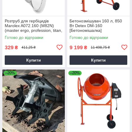
Розтруб для гербіцидів
Бетонозмішувач 160 л, 850
Marolex A072.160 (M82N)
Вт Detex DM-160
(master ergo, profession, titan,
[Бетономішалка]
x-line)
Готово до відправки
Готово до відправки
329
9 199
₴
₴
411,25 ₴
11 498,75 ₴
Купити
Купити
–20%
–20%