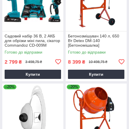
Садовий набір 36 В, 2 АКБ
Бетонозмішувач 140 л, 650
для обрізки міні пила, сікатор
Вт Detex DM-140
Commandoz CD-009M
[Бетономішалка]
Готово до відправки
Готово до відправки
2 799
8 399
₴
₴
3 498,75 ₴
10 498,75 ₴
Купити
Купити
–20%
–20%