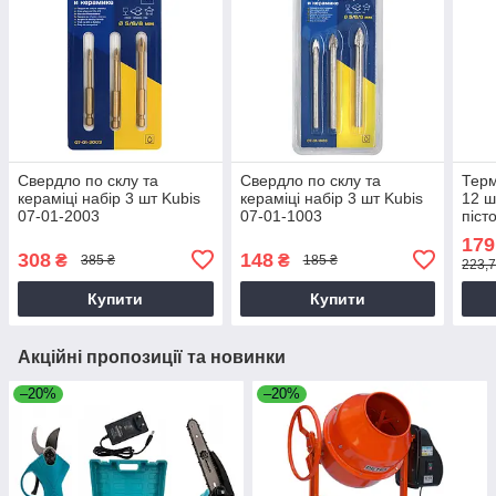
Свердло по склу та
Свердло по склу та
Терм
кераміці набір 3 шт Kubis
кераміці набір 3 шт Kubis
12 ш
07-01-2003
07-01-1003
піст
112
179
308
148
₴
₴
385 ₴
185 ₴
223,7
Купити
Купити
Акційні пропозиції та новинки
–20%
–20%