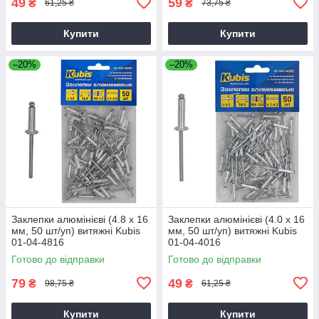
49
59
₴
₴
61,25 ₴
73,75 ₴
Купити
Купити
–20%
–20%
Заклепки алюмінієві (4.8 х 16
Заклепки алюмінієві (4.0 х 16
мм, 50 шт/уп) витяжні Kubis
мм, 50 шт/уп) витяжні Kubis
01-04-4816
01-04-4016
Готово до відправки
Готово до відправки
79
49
₴
₴
98,75 ₴
61,25 ₴
Купити
Купити