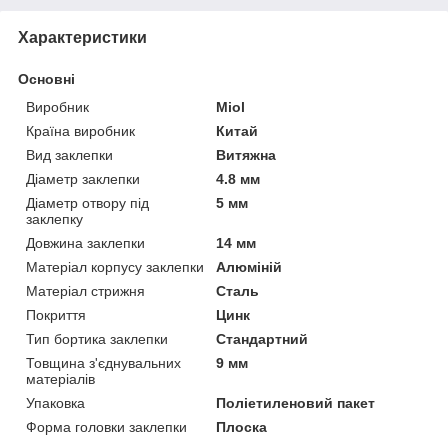
Характеристики
Основні
Виробник
Miol
Країна виробник
Китай
Вид заклепки
Витяжна
Діаметр заклепки
4.8 мм
Діаметр отвору під
5 мм
заклепку
Довжина заклепки
14 мм
Матеріал корпусу заклепки
Алюміній
Матеріал стрижня
Сталь
Покриття
Цинк
Тип бортика заклепки
Стандартний
Товщина з'єднувальних
9 мм
матеріалів
Упаковка
Поліетиленовий пакет
Форма головки заклепки
Плоска