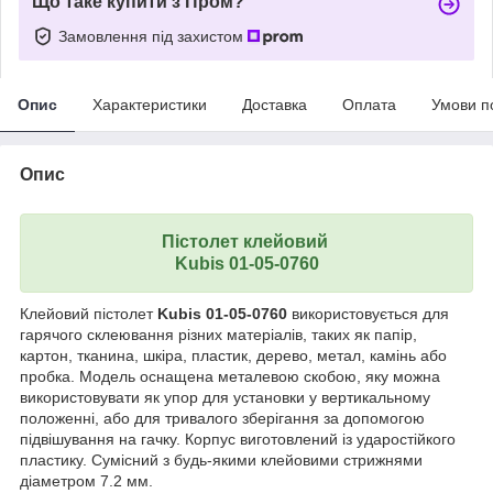
Що таке купити з Пром?
Замовлення під захистом
Опис
Характеристики
Доставка
Оплата
Умови п
Опис
Пістолет клейовий
Kubis 01-05-0760
Клейовий пістолет
Kubis 01-05-0760
використовується для
гарячого склеювання різних матеріалів, таких як папір,
картон, тканина, шкіра, пластик, дерево, метал, камінь або
пробка. Модель оснащена металевою скобою, яку можна
використовувати як упор для установки у вертикальному
положенні, або для тривалого зберігання за допомогою
підвішування на гачку. Корпус виготовлений із ударостійкого
пластику. Сумісний з будь-якими клейовими стрижнями
діаметром 7.2 мм.