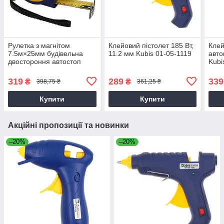
Рулетка з магнітом
Клейовий пістолет 185 Вт,
Клей
7.5м×25мм будівельна
11.2 мм Kubis 01-05-1119
авто
двостороння автостоп
Kubi
Kubis 05-01-3725
319
289
339
₴
₴
398,75 ₴
361,25 ₴
Купити
Купити
Акційні пропозиції та новинки
–20%
–20%