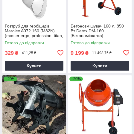
Розтруб для гербіцидів
Бетонозмішувач 160 л, 850
Marolex A072.160 (M82N)
Вт Detex DM-160
(master ergo, profession, titan,
[Бетономішалка]
x-line)
Готово до відправки
Готово до відправки
329
9 199
₴
₴
411,25 ₴
11 498,75 ₴
Купити
Купити
–20%
–20%