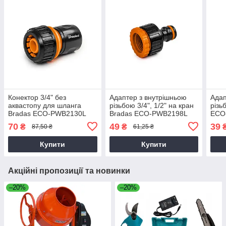
Конектор 3/4" без
Адаптер з внутрішньою
Адап
аквастопу для шланга
різьбою 3/4", 1/2" на кран
різь
Bradas ECO-PWB2130L
Bradas ECO-PWB2198L
ECO
Eco Line
Eco Line
70
49
39
₴
₴
87,50 ₴
61,25 ₴
Купити
Купити
Акційні пропозиції та новинки
–20%
–20%