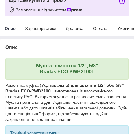
Що таке купити з Пром?
Замовлення під захистом
Опис
Характеристики
Доставка
Оплата
Умови п
Опис
Муфта ремонтна 1/2", 5/8"
Bradas ECO-PWB2100L
Ремонтна муфта (з'єднювальна)
для шлангів 1/2" або 5/8"
Bradas ECO-PWB2100L
виготовлена із високоякісного
пластику PVC. Використовується в різних системах зрошення.
Муфта призначена для з'єднання частин пошкодженого
шланга або двох шлангів збільшення загальної довжини. Зуби
цанги спеціальної форми, що забезпечують надійне
закріплення тонкостінних шлангів.
Технічні характеристики: