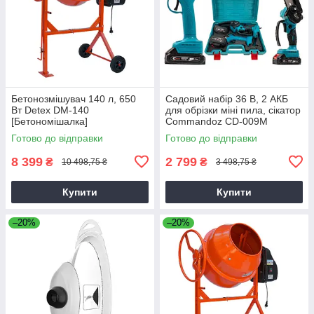
Бетонозмішувач 140 л, 650
Садовий набір 36 В, 2 АКБ
Вт Detex DM-140
для обрізки міні пила, сікатор
[Бетономішалка]
Commandoz CD-009M
Готово до відправки
Готово до відправки
8 399
2 799
₴
₴
10 498,75 ₴
3 498,75 ₴
Купити
Купити
–20%
–20%