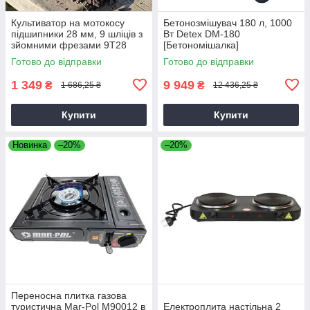
Культиватор на мотокосу
Бетонозмішувач 180 л, 1000
підшипники 28 мм, 9 шліців з
Вт Detex DM-180
зйомними фрезами 9T28
[Бетономішалка]
Готово до відправки
Готово до відправки
1 349
9 949
₴
₴
1 686,25 ₴
12 436,25 ₴
Купити
Купити
Новинка
–20%
–20%
Переносна плитка газова
туристична Mar-Pol M90012 в
Електроплита настільна 2