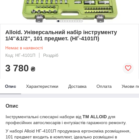
Alloid. Універсальний набір інструменту
1/4"&1/2", 101 предмет. (НГ-4101П)
Немає в наявності
Код: НГ-4101П
Роздріб
3 780
₴
Опис
Характеристики
Доставка
Оплата
Умови п
Опис
Інструментальні слюсарні набори від
ТМ ALLOID
для
професійних автослюсарів і ентузіастів гаражного ремонту.
У наборі Alloid НГ-4101П продумана ергономіка розміщення,
101 предмет входить в комплект, ідеально розміщені в