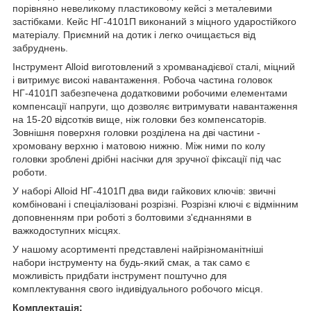
порівняно невеликому пластиковому кейсі з металевими
застібками. Кейс НГ-4101П виконаний з міцного ударостійкого
матеріалу. Приємний на дотик і легко очищається від
забруднень.
Інструмент Alloid виготовлений з хромванадієвої сталі, міцний
і витримує високі навантаження. Робоча частина головок
НГ-4101П забезпечена додатковими робочими елементами
компенсації напруги, що дозволяє витримувати навантаження
на 15-20 відсотків вище, ніж головки без компенсаторів.
Зовнішня поверхня головки розділена на дві частини -
хромовану верхню і матовою нижню. Між ними по колу
головки зроблені дрібні насічки для зручної фіксації під час
роботи.
У наборі Alloid НГ-4101П два види гайкових ключів: звичні
комбіновані і спеціалізовані розрізні. Розрізні ключі є відмінним
доповненням при роботі з болтовими з'єднаннями в
важкодоступних місцях.
У нашому асортименті представлені найрізноманітніші
набори інструменту на будь-який смак, а так само є
можливість придбати інструмент поштучно для
комплектування свого індивідуального робочого місця.
Комплектація: