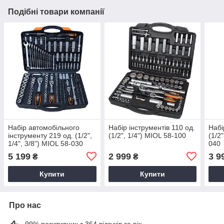
Подібні товари компанії
Набір автомобільного
Набір інструментів 110 од.
Набі
інструменту 219 од. (1/2",
(1/2", 1/4") MIOL 58-100
(1/2"
1/4", 3/8") MIOL 58-030
040
5 199
2 999
3 9
₴
₴
Купити
Купити
Про нас
99% позитивних з 364 відгуків за рік